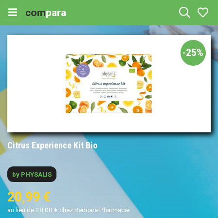
com
para
-25%
Citrus Experience Kit Bio
by PHYSALIS
20,99 €
au lieu de 28,00 € chez Redcare Pharmacie