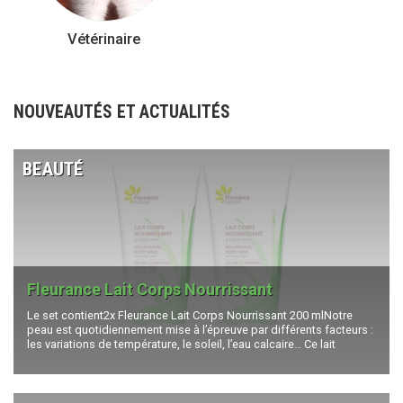
Vétérinaire
NOUVEAUTÉS ET ACTUALITÉS
BEAUTÉ
Fleurance Lait Corps Nourrissant
Le set contient2x Fleurance Lait Corps Nourrissant 200 mlNotre
peau est quotidiennement mise à l’épreuve par différents facteurs :
les variations de température, le soleil, l’eau calcaire… Ce lait
hydratant riche en aloe vera vous aidera à reconstituer la barrière
protectrice naturelle de votre peau et à prévenir son dessèchement.
Sa forte teneur en aloe vera va permettre à la peau de retrouver un
niveau optimal d’hydratation. Le beurre de karité et l’huile de jojoba,