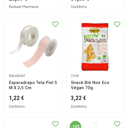
Redcare Pharmacie
DocMorris
Naturplast
Crich
Esparadrapo Tela Piel 5
Snack Blé Noir Eco
M X 2,5 Cm
Végan 70g
1,22 €
3,22 €
DocMorris
DocMorris
-10%