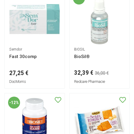
Semdor
BIOSIL
Fast 30comp
BioSil®
32,39 €
27,25 €
36,00 €
DocMorris
Redcare Pharmacie
-12%