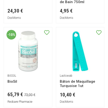
de Bain 750ml
24,30 €
4,95 €
DocMorris
DocMorris
-10%
BIOSIL
Lastswab
BioSil
Bâton de Maquillage
Turquoise 1ut
65,79 €
10,40 €
73,00 €
Redcare Pharmacie
DocMorris