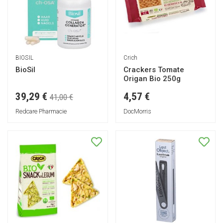
BIOSIL
Crich
BioSil
Crackers Tomate
Origan Bio 250g
39,29 €
4,57 €
41,00 €
Redcare Pharmacie
DocMorris