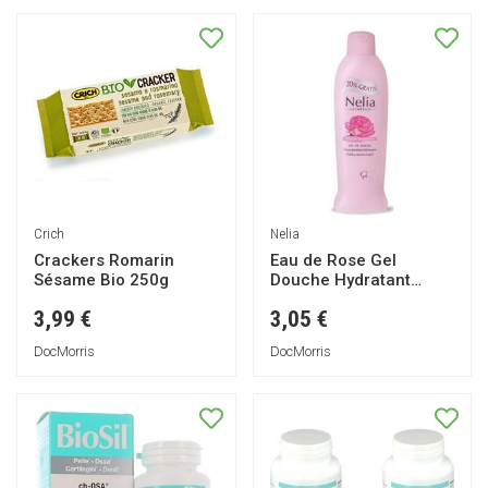
Crich
Nelia
Crackers Romarin
Eau de Rose Gel
Sésame Bio 250g
Douche Hydratant
900ml
3,99 €
3,05 €
DocMorris
DocMorris