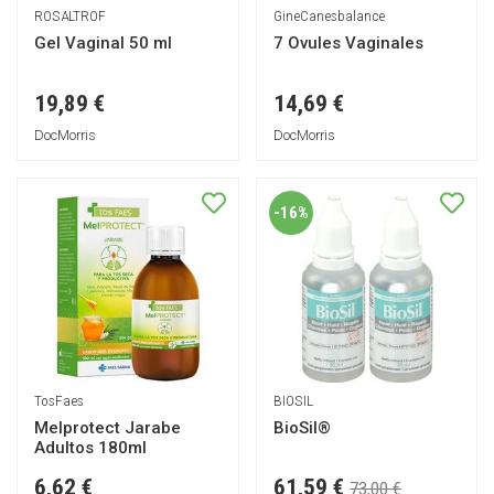
ROSALTROF
GineCanesbalance
Gel Vaginal 50 ml
7 Ovules Vaginales
19,89 €
14,69 €
DocMorris
DocMorris
-16%
TosFaes
BIOSIL
Melprotect Jarabe
BioSil®
Adultos 180ml
61,59 €
6,62 €
73,00 €