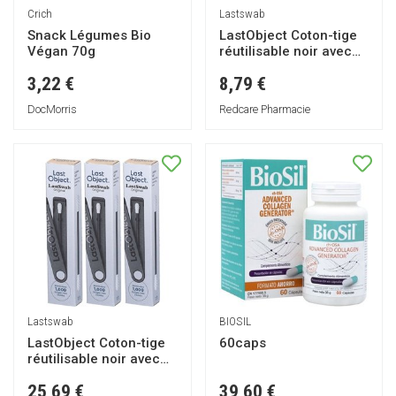
Crich
Lastswab
Snack Légumes Bio
LastObject Coton-tige
Végan 70g
réutilisable noir avec
étui
3,22 €
8,79 €
DocMorris
Redcare Pharmacie
Lastswab
BIOSIL
LastObject Coton-tige
60caps
réutilisable noir avec
étui
25,69 €
39,60 €