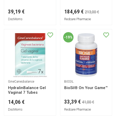
184,69 €
39,19 €
213,00 €
DocMorris
Redcare Pharmacie
-19%
GineCanesbalance
BIOSIL
HydralinBalance Gel
BioSil® On Your Game™
Vaginal 7 Tubes
33,39 €
14,06 €
41,00 €
DocMorris
Redcare Pharmacie