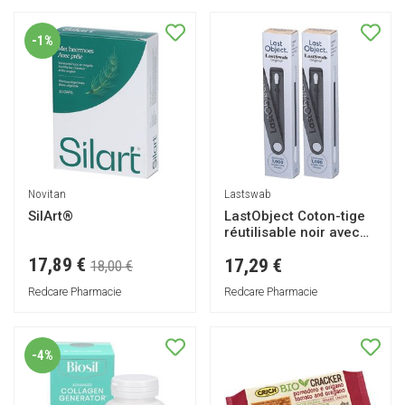
-1%
Novitan
Lastswab
SilArt®
LastObject Coton-tige
réutilisable noir avec
étui
17,89 €
17,29 €
18,00 €
Redcare Pharmacie
Redcare Pharmacie
-4%