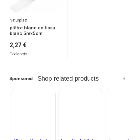
Naturplast
plâtre blanc en tissu
blanc 5mx5cm
2,27 €
DocMorris