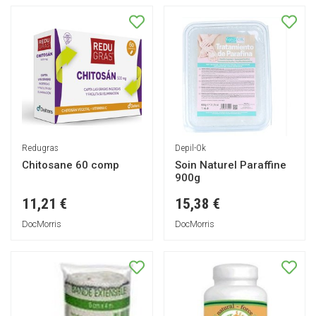
Redugras
Depil-Ok
Chitosane 60 comp
Soin Naturel Paraffine
900g
11,21 €
15,38 €
DocMorris
DocMorris