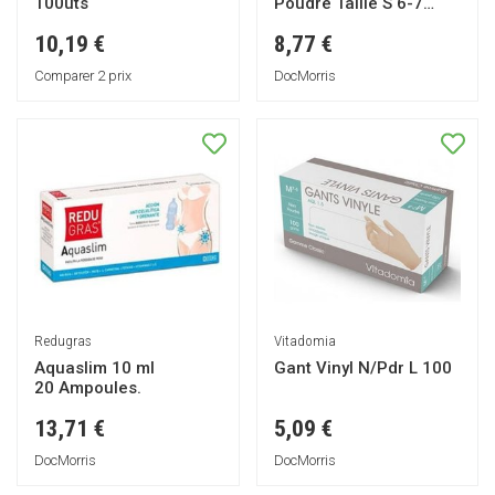
100uts
Poudré Taille S 6-7
100uts
10,19 €
8,77 €
Comparer 2 prix
DocMorris
Redugras
Vitadomia
Aquaslim 10 ml
Gant Vinyl N/Pdr L 100
20 Ampoules.
13,71 €
5,09 €
DocMorris
DocMorris