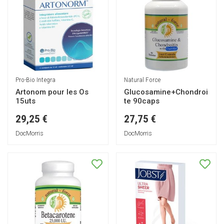
Pro-Bio Integra
Natural Force
Artonom pour les Os
Glucosamine+Chondroi
15uts
te 90caps
29,25 €
27,75 €
DocMorris
DocMorris