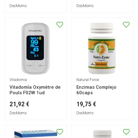
DocMorris
DocMorris
Vitadomia
Natural Force
Vitadomîa Oxymètre de
Enzimas Complejo
Pouls F02W 1ud
60caps
21,92 €
19,75 €
DocMorris
DocMorris