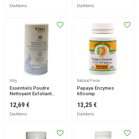
DocMorris
DocMorris
Vitry
Natural Force
Essentiels Poudre
Papaya Enzymes
Nettoyant Exfoliant
60comp
Viso 50g
12,69 €
13,25 €
DocMorris
DocMorris