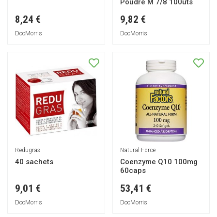
Poudré M 7/8 100uts
8,24 €
9,82 €
DocMorris
DocMorris
Redugras
Natural Force
40 sachets
Coenzyme Q10 100mg
60caps
9,01 €
53,41 €
DocMorris
DocMorris