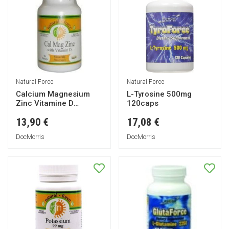
Natural Force
Natural Force
Calcium Magnesium
L-Tyrosine 500mg
Zinc Vitamine D
120caps
90caps
13,90 €
17,08 €
DocMorris
DocMorris