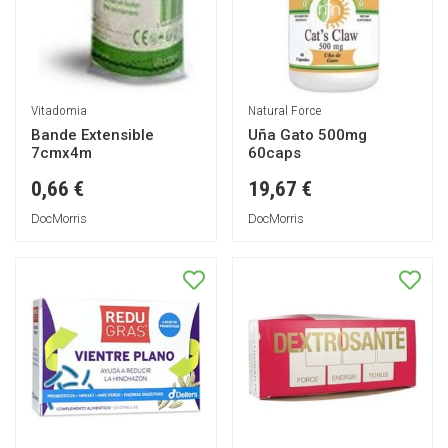
Vitadomia
Natural Force
Bande Extensible
Uña Gato 500mg
7cmx4m
60caps
0,66 €
19,67 €
DocMorris
DocMorris