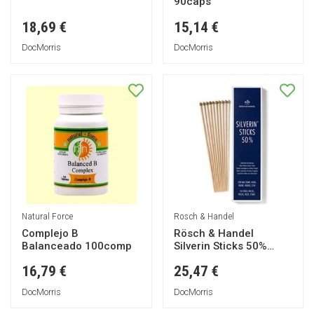
90caps
18,69 €
15,14 €
DocMorris
DocMorris
Natural Force
Rosch & Handel
Complejo B
Rösch & Handel
Balanceado 100comp
Silverin Sticks 50%
Crayon Caustique
16,79 €
25,47 €
10uts
DocMorris
DocMorris