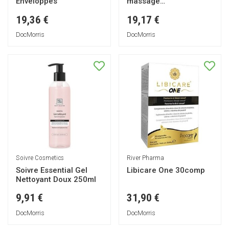
Enveloppes
massage
professionnelle 250ml
19,36 €
19,17 €
DocMorris
DocMorris
Soivre Cosmetics
River Pharma
Soivre Essential Gel
Libicare One 30comp
Nettoyant Doux 250ml
9,91 €
31,90 €
DocMorris
DocMorris