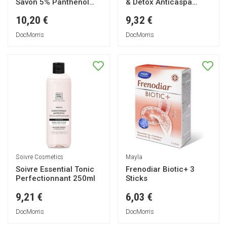
Savon 5% Panthenol
& Detox Anticaspa
+Crème 5% Panthenol
500ml
10,20 €
9,32 €
DocMorris
DocMorris
Soivre Cosmetics
Mayla
Soivre Essential Tonic
Frenodiar Biotic+ 3
Perfectionnant 250ml
Sticks
9,21 €
6,03 €
DocMorris
DocMorris