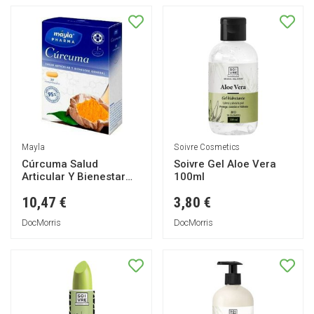
Mayla
Soivre Cosmetics
Cúrcuma Salud
Soivre Gel Aloe Vera
Articular Y Bienestar
100ml
General 30 Comprimido
10,47 €
3,80 €
DocMorris
DocMorris