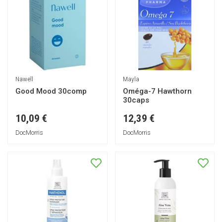
Nawell
Mayla
Good Mood 30comp
Oméga-7 Hawthorn
30caps
10,09 €
12,39 €
DocMorris
DocMorris