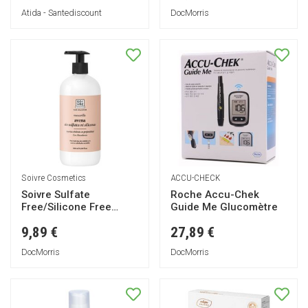
Atida - Santediscount
DocMorris
Soivre Cosmetics
ACCU-CHECK
Soivre Sulfate
Roche Accu-Chek
Free/Silicone Free
Guide Me Glucomètre
Mask 500ml
9,89 €
27,89 €
DocMorris
DocMorris