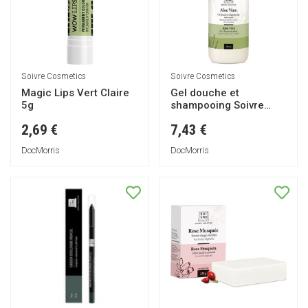
Soivre Cosmetics
Soivre Cosmetics
Magic Lips Vert Claire
Gel douche et
5g
shampooing Soivre
Aloe Vera 500ml
2,69 €
7,43 €
DocMorris
DocMorris