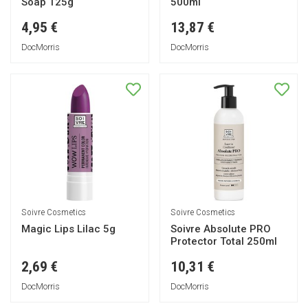
Soap 125g
500ml
4,95 €
13,87 €
DocMorris
DocMorris
Soivre Cosmetics
Soivre Cosmetics
Magic Lips Lilac 5g
Soivre Absolute PRO
Protector Total 250ml
2,69 €
10,31 €
DocMorris
DocMorris