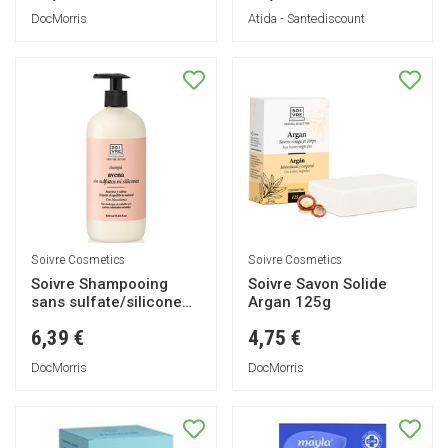
DocMorris
Atida - Santediscount
Soivre Cosmetics
Soivre Cosmetics
Soivre Shampooing
Soivre Savon Solide
sans sulfate/silicone
Argan 125g
500ml
6,39 €
4,75 €
DocMorris
DocMorris