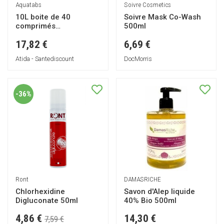
Aquatabs
Soivre Cosmetics
10L boite de 40
Soivre Mask Co-Wash
comprimés
500ml
effervescents
17,82 €
6,69 €
Atida - Santediscount
DocMorris
-36%
Ront
DAMASRICHE
Chlorhexidine
Savon d'Alep liquide
Digluconate 50ml
40% Bio 500ml
4,86 €
14,30 €
7,59 €