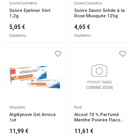
Soivre Cosmetics
Soivre Cosmetics
Soivre Eyeliner Vert
Soivre Savon Solide à la
1,2g
Rose Musquée 125g
5,05 €
4,65 €
DocMorris
DocMorris
Vitasantis
Ront
Algikynove Gel Arnica
Alcool 70 % Parfumé
1ut
Menthe Poivrée Flacon
1000ml
11,99 €
11,61 €