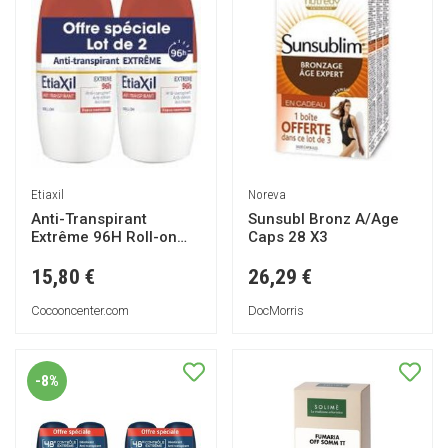
Etiaxil
Noreva
Anti-Transpirant
Sunsubl Bronz A/Age
Extrême 96H Roll-on
Caps 28 X3
Lot de 2 x 50 ml - Lot 2
x 50 ml
15,80 €
26,29 €
Cocooncenter.com
DocMorris
-8%