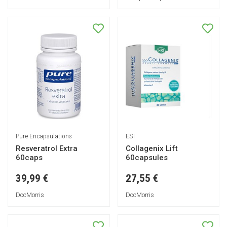
Pure Encapsulations
ESI
Resveratrol Extra
Collagenix Lift
60caps
60capsules
39,99 €
27,55 €
DocMorris
DocMorris