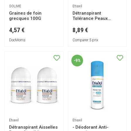
SOLIME
Etiaxil
Graines de foin
Détranspirant
grecques 100G
Tolérance Peaux
Sensibles 15ml
4,57 €
8,89 €
DocMorris
Comparer 5 prix
-9%
Etiaxil
Etiaxil
Détranspirant Aisselles
- Déodorant Anti-