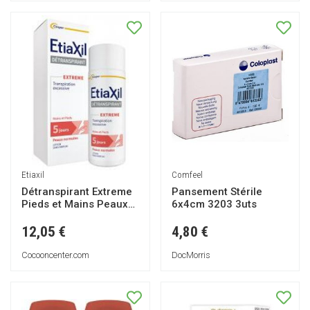
Comfeel
Etiaxil
Pansement Stérile
Détranspirant Extreme
6x4cm 3203 3uts
Pieds et Mains Peaux
Normales 100 ml -
Flacon 100 ml
4,80 €
12,05 €
DocMorris
Cocooncenter.com