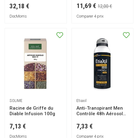
Transpiration Modérée
11,69 €
32,18 €
12,00 €
- Aisselles - Protection
48h - Roll on - Fabriqué
DocMorris
Comparer 4 prix
en France - 50 ml - Lot
de 2
SOLIME
Etiaxil
Racine de Griffe du
Anti-Transpirant Men
Diable Infusion 100g
Contrôle 48h Aérosol
150ml
7,13 €
7,33 €
DocMorris
Comparer 4 prix