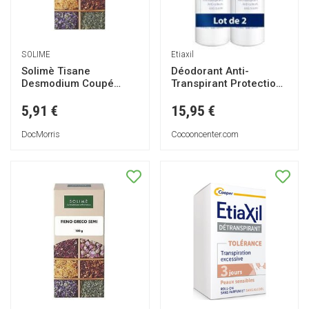
SOLIME
Etiaxil
Solimè Tisane
Déodorant Anti-
Desmodium Coupé
Transpirant Protection
Feuille 100g
48H Aérosol Lot de 2 x
150 ml - Lot 2 x 150 ml
5,91 €
15,95 €
DocMorris
Cocooncenter.com