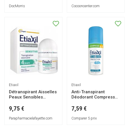
DocMorris
Cocooncenter.com
Etiaxil
Etiaxil
Détranspirant Aisselles
Anti-Transpirant
Peaux Sensibles
Déodorant Compressé
Transpiration Excessive
Peaux Sensibles 100ml
Roll-On 15 ml - Flacon-
9,75 €
7,59 €
Bille 15 ml
Parapharmacielafayette.com
Comparer 5 prix