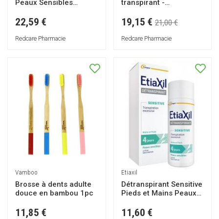
Peaux Sensibles
transpirant -
Confort + - Roll-on
Traitement
15ml
Transpiration Modérée
19,15 €
22,59 €
21,00 €
- Aisselles - Protection
48h - Spray Aisselles -
Redcare Pharmacie
Redcare Pharmacie
Fabriqué en France -
100 ml
Vamboo
Etiaxil
Brosse à dents adulte
Détranspirant Sensitive
douce en bambou 1pc
Pieds et Mains Peaux
Sensibles 100 ml -
Flacon 100 ml
11,85 €
11,60 €