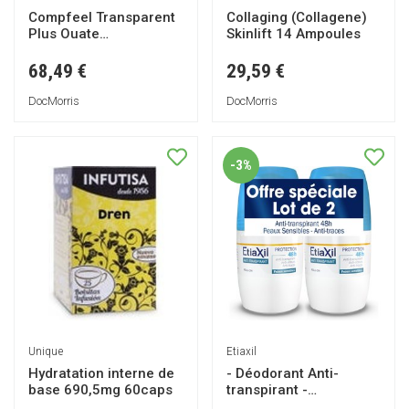
Compfeel Transparent
Collaging (Collagene)
Plus Ouate
Skinlift 14 Ampoules
20cmx20cm 5 pièces
68,49 €
29,59 €
DocMorris
DocMorris
-3%
Unique
Etiaxil
Hydratation interne de
- Déodorant Anti-
base 690,5mg 60caps
transpirant -
Traitement