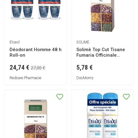
Etiaxil
SOLIME
Déodorant Homme 48 h
Solimè Top Cut Tisane
Roll-on
Fumaria Officinale
100g
24,74 €
5,78 €
27,00 €
Redcare Pharmacie
DocMorris