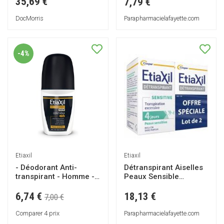
35,69 €
7,79 €
DocMorris
Parapharmacielafayette.com
-4%
Etiaxil
Etiaxil
- Déodorant Anti-
Détranspirant Aiselles
transpirant - Homme -
Peaux Sensible
Transpiration Modérée
Transpiration Excessive
- Aisselles - Contrôle
Roll-On Lot 2 x 15 ml -
6,74 €
18,13 €
7,00 €
48h - Roll-on - 50 ml
Lot 2 x 15 ml
Comparer 4 prix
Parapharmacielafayette.com