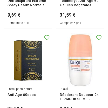
Détranspirant Extrême
Telomerys Anti-Âge 60
Spray Peaux Normales
Gélules Végétales
30 ml
9,69 €
31,59 €
Comparer 5 prix
Comparer 5 prix
Prescription Nature
Etiaxil
Anti Age 60caps
Déodorant Douceur 24
H Roll-On 50 ML -
Flacon-Bille 50 ml