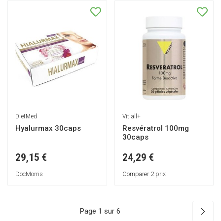
DietMed
Vit'all+
Hyalurmax 30caps
Resvératrol 100mg
30caps
29,15 €
24,29 €
DocMorris
Comparer 2 prix
Page 1 sur 6