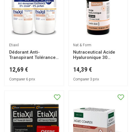
Etiaxil
Nat & Form
Dédorant Anti-
Nutraceutical Acide
Transpirant Tolérance
Hyaluronique 30
48h Peaux Sensibles
Gélules
Roll-On 2x50ml
12,69 €
14,39 €
Comparer 6 prix
Comparer 3 prix