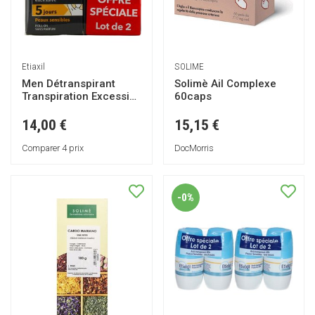
Etiaxil
SOLIME
Men Détranspirant
Solimè Ail Complexe
Transpiration Excessive
60caps
Peaux Sensibles Roll-
On 2x15ml
14,00 €
15,15 €
Comparer 4 prix
DocMorris
-0%