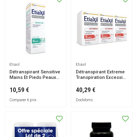
Etiaxil
Etiaxil
Détranspirant Sensitive
Détranspirant Extreme
Mains Et Pieds Peaux
Transpiration Excessive
Sensibles 100ml
Peaux Normales
3x15ml
10,59 €
40,29 €
Comparer 6 prix
DocMorris