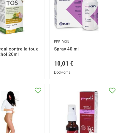
PERIOKIN
cal contre la toux
Spray 40 ml
thol 20ml
10,01 €
DocMorris