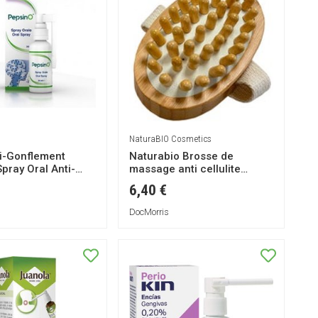
NaturaBIO Cosmetics
ti-Gonflement
Naturabio Brosse de
pray Oral Anti-
massage anti cellulite
nt 30ml
Bambu 1ud
6,40 €
DocMorris