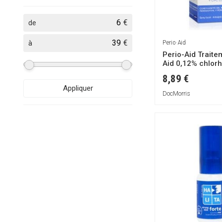
Juanola
€
de
MAHEN
NaturaBIO Cosmetics
€
Perio·Aid
à
Normon
Perio-Aid Traite
Aid 0,12% chlorh
PERIOKIN
spray 50ml
8,89 €
Perio·Aid
Appliquer
Propolia
DocMorris