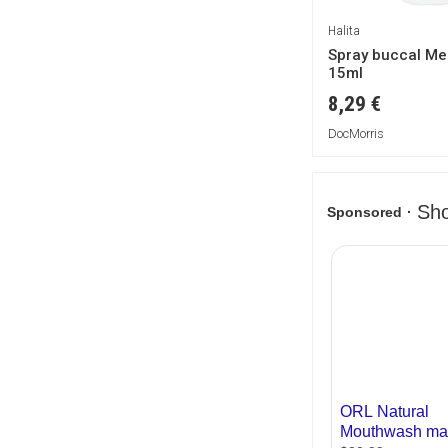
Halita
Spray buccal Me
15ml
8,29 €
DocMorris