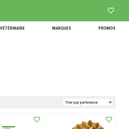
VÉTÉRINAIRE
MARQUES
PROMOS
ouets -
TOUT
SOINS -
Peluches
L'UNIVERS
HYGIÈNE
Accessoires
VÉTÉRINAIRE
ACCESSOIRES
ébé et
ANTI-PUCES ET
ANIMALERIE
nfant
PARASITES
ALIMENTATION
-
COMPLÉMENTS