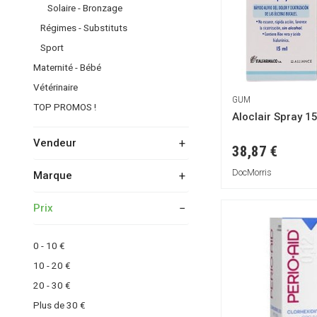
Solaire - Bronzage
Régimes - Substituts
Sport
Maternité - Bébé
Vétérinaire
GUM
TOP PROMOS !
Aloclair Spray 15
Vendeur
38,87 €
DocMorris
Marque
DocMorris
Prix
Bergland
CosmeClinik
0 - 10 €
DMG
10 - 20 €
GUM
20 - 30 €
Halita
Plus de 30 €
Herbesan