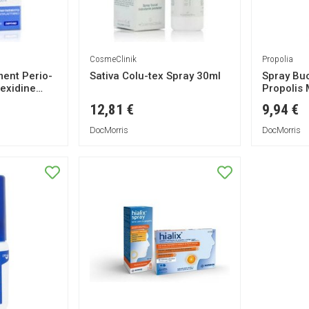
CosmeClinik
Propolia
ment Perio-
Sativa Colu-tex Spray 30ml
Spray Bu
exidine
Propolis
12,81 €
9,94 €
DocMorris
DocMorris