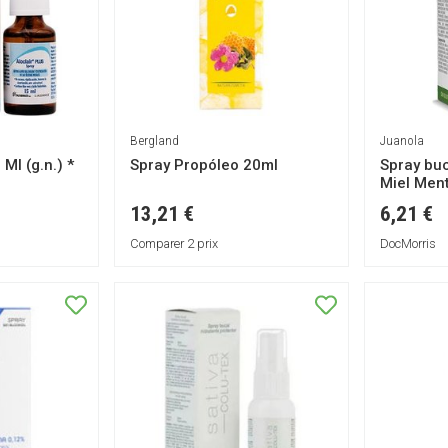
Bergland
Juanola
 Ml (g.n.) *
Spray Propóleo 20ml
Spray buc
Miel Men
13,21 €
6,21 €
Comparer 2 prix
DocMorris