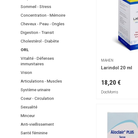
Soins - Bains de
CHEVEUX
Mobilier médic
Eclat
Sommeil - Stress
bouche
MAQUILLAGE
Balances
Gommage et
Shampoings
Concentration - Mémoire
NEZ - GORGE -
masques
Teint
INCONTINENC
Masques -
Cheveux - Peau - Ongles
OREILLES
Anti-tâches et
Après-
Yeux
PHYTOTHÉRA
Digestion - Transit
dépigmentants
shampoings
Lèvres
YEUX
- NATUROPAT
Lèvres
Cholestérol - Diabète
Coloration
Accessoires
Contour des
PIEDS - MAINS
Produits
ORL
yeux
coiffants
Vitalité - Défenses
DOULEURS
MAHEN
SOINS DU
Démêlants
immunitaires
MUSCULAIRES
Larindol 20 ml
CORPS
Vision
-
ARTICULAIRES
Articulations - Muscles
18,20 €
Système urinaire
DÉODORANTS
DocMorris
Coeur - Circulation
HYGIÈNE
Sexualité
INTIME
Minceur
SEXUALITÉ
Anti-vieillissement
Santé féminine