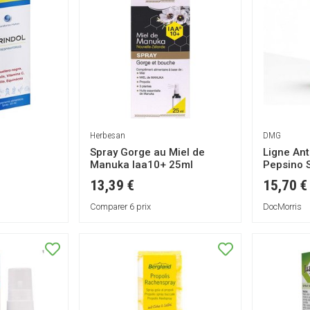
al
Grippe
SPORT
Cholestérol -
Matériel -
Diabète
Bien-être
Accessoires
Endurance
féminin
ORL
Appareils -
E
Préparation
Circulation -
Electrostimulation
Vitalité -
PIE
Articulations
Défenses
Vêtements
HIE
immunitaires
Energisantes
techniques
-
Vision
Antioxydantes
Articulations -
Herbesan
DMG
Muscles
Spray Gorge au Miel de
Ligne An
Système urinaire
Manuka Iaa10+ 25ml
Pepsino S
Coeur -
Gonfleme
13,39 €
15,70 €
Circulation
Comparer 6 prix
DocMorris