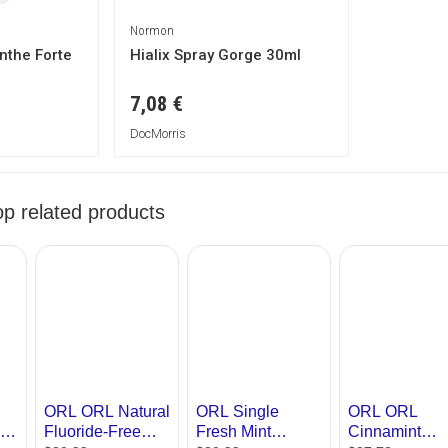
Normon
nthe Forte
Hialix Spray Gorge 30ml
7,08 €
DocMorris