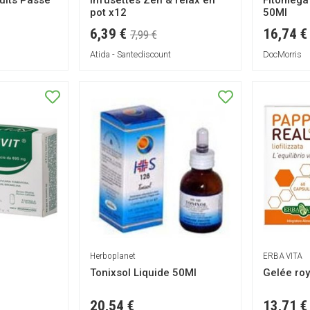
uits Passé
Infusettes Zen & relax en
Fitomega 
pot x12
50Ml
6,39 €
16,74 €
7,99 €
Atida - Santediscount
DocMorris
Herboplanet
ERBA VITA
Tonixsol Liquide 50Ml
Gelée ro
20,54 €
13,71 €