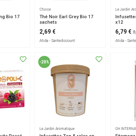
Choice
Le Jardin A
ing Bio 17
Thé Noir Earl Grey Bio 17
Infusette
sachets
x12
6,79 €
2,69 €
8
Atida - Santediscount
Atida - Sant
-20%
Le Jardin Aromatique
OH INTERNA