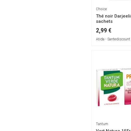
Choice
Choice
Colours of Life
Thé noir Darjeel
DIETETICOS INTERSA
sachets
DMG
2,99 €
DRIATEC
Atida - Santediscount
DietMed
Difa
Difass
Dinadax
Dr. Giorgini
ERBA VITA
ERBAVOGLIO
ERBENOBILI
ERBOZETA
ESI
Tantum
EUCARE