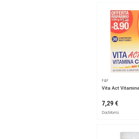
LEGREN
LIFEPLAN
LINDASE
LOLI PHARMA
LONGLIFE
La finestra sul cielo
Le Jardin Aromatique
Leurquin
Lytess
MAR-FARMA Srl
F&F
Maharishi
Vita Act Vitami
Marnys
7,29 €
Menarini
DocMorris
MontStar
NALKEIN PHARMA
NAMED