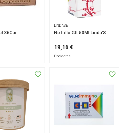
LINDASE
l 36Cpr
No Influ Gtt 50Ml Linda'S
19,16 €
DocMorris