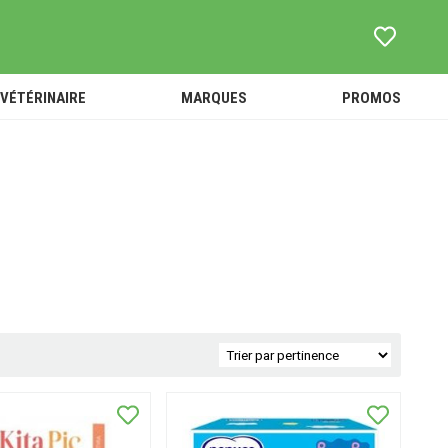
VÉTÉRINAIRE
MARQUES
PROMOS
ouets -
TOUT
SOINS -
Peluches
L'UNIVERS
HYGIÈNE
Accessoires
VÉTÉRINAIRE
ACCESSOIRES
ébé et
ANTI-PUCES ET
ANIMALERIE
nfant
PARASITES
ALIMENTATION
-
COMPLÉMENTS