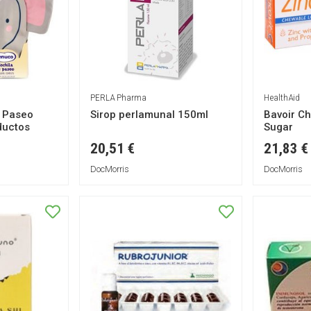
PERLA Pharma
HealthAid
 Paseo
Sirop perlamunal 150ml
Bavoir Ch
ductos
Sugar
20,51 €
21,83 €
DocMorris
DocMorris