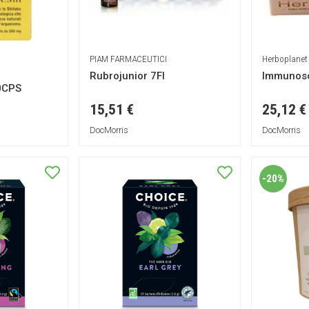
PIAM FARMACEUTICI
Herboplanet
Rubrojunior 7Fl
Immunoso
0CPS
15,51 €
25,12 €
DocMorris
DocMorris
-20%