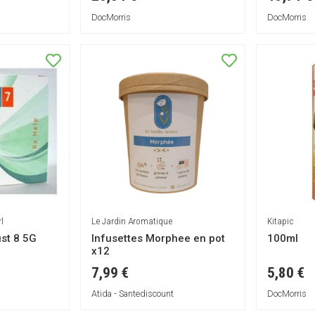
DocMorris
DocMorris
l
Le Jardin Aromatique
Kitapic
st 8 5G
Infusettes Morphee en pot
100ml
x12
7,99 €
5,80 €
Atida - Santediscount
DocMorris