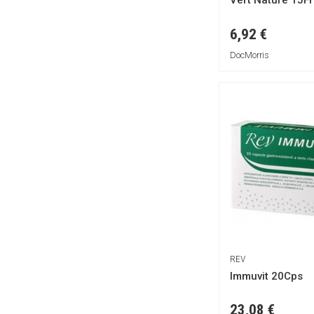
Vert Nature 15Fr
Eie
Esprit Bio
6,92 €
F&F
DocMorris
F&G SALUTE & BENESSERE
FARMA VALENS Srl
FARMACEUTICI DAMOR SpA
FARMADERBE
Forza Vitale
Futura
GELAR
GHF
GSE
GUNA
REV
HONOS
Immuvit 20Cps
Happy Farm
HealthAid
23,08 €