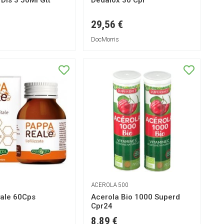
Dis 3 50Ml Gtt
Dedalox 30 Cpr
29,56 €
DocMorris
ACEROLA 500
yale 60Cps
Acerola Bio 1000 Superd
Cpr24
8,89 €