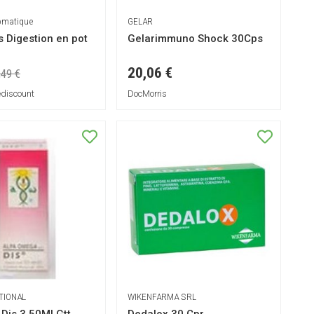
romatique
GELAR
s Digestion en pot
Gelarimmuno Shock 30Cps
20,06 €
,49 €
ediscount
DocMorris
TIONAL
WIKENFARMA SRL