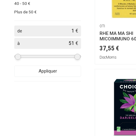
40 - 50 €
Abibi
Plus de 50 €
Alkaest
Aquilea
OTI
€
de
Arkopharma
RHE MA MA SHI
MICOIMMUNO 6
BIOFARMEX
€
à
37,55 €
BIOSALUS
BUDETTA FARMA
DocMorris
BioGroup
Appliquer
Black Bee
Body Spring
CAIRA LABORATORIO
ERBORISTICO
CIEFFE DERMA
CRISTALFARMA
Calmelia
Ceregumil