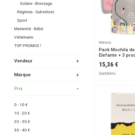
Solaire - Bronzage
Régimes - Substituts
Sport
Maternité - Bébé
Vétérinaire
Nenuco
TOP PROMOS !
Pack Mochila de
Elefante + 3 pro
Vendeur
15,36 €
DocMorris
Marque
Atida - Santediscount
DocMorris
Prix
ACEROLA 500
ADL
0 - 10 €
AIR-VAL
10 - 20 €
ANSERIS FARMA
20 - 30 €
AURORA BIOFARMA
30 - 40 €
AVD