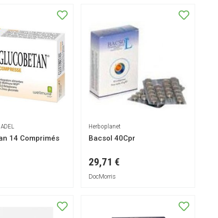
RADEL
Herboplanet
an 14 Comprimés
Bacsol 40Cpr
29,71 €
DocMorris