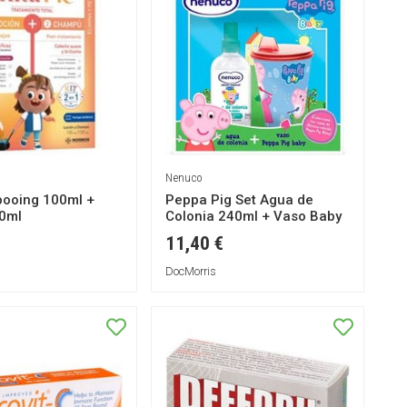
Nenuco
pooing 100ml +
Peppa Pig Set Agua de
00ml
Colonia 240ml + Vaso Baby
11,40 €
DocMorris