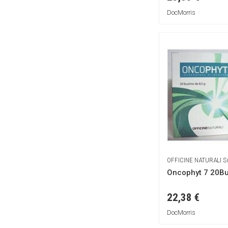
Herboplanet
DocMorris
Hidromega
Himalaya Botanique
Humana
Hydrocoll
IMMUNOTOP
IUVENILIA BIOPHARMA Srl
Immulene
Immun
KONPHARMA Srl
Kitapic
OFFICINE NATURALI Sr
Kos
Oncophyt 7 20Bu
LA FARMACEUTICA DR LEVI
CLAUDI
22,38 €
LABORATORI NUTRIPHYT
DocMorris
LAO DAN