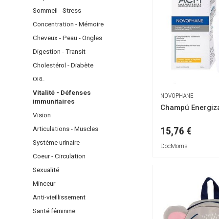
Soins - Bains de
CHEVEUX
Mobilier médic
Eclat
Sommeil - Stress
bouche
MAQUILLAGE
Balances
Gommage et
Shampoings
Concentration - Mémoire
NEZ - GORGE -
masques
Teint
INCONTINENC
Masques -
Cheveux - Peau - Ongles
OREILLES
Anti-tâches et
Après-
Yeux
PHYTOTHÉRA
Digestion - Transit
dépigmentants
shampoings
Lèvres
YEUX
- NATUROPAT
Lèvres
Cholestérol - Diabète
Coloration
Accessoires
Contour des
PIEDS - MAINS
Produits
ORL
yeux
coiffants
Vitalité - Défenses
DOULEURS
NOVOPHANE
SOINS DU
Démêlants
immunitaires
MUSCULAIRES
Champú Energiz
CORPS
Vision
-
ARTICULAIRES
Articulations - Muscles
15,76 €
Système urinaire
DÉODORANTS
DocMorris
Coeur - Circulation
HYGIÈNE
Sexualité
INTIME
Minceur
SEXUALITÉ
Anti-vieillissement
Santé féminine