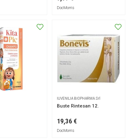
DocMorris
IUVENILIA BIOPHARMA Srl
Buste Rintesan 12.
19,36 €
DocMorris