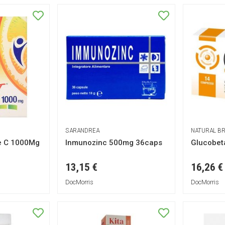
SARANDREA
NATURAL B
ne C 1000Mg
Inmunozinc 500mg 36caps
Glucobet
13,15 €
16,26 €
DocMorris
DocMorris