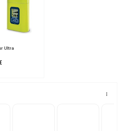
r Ultra
€