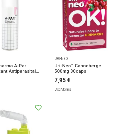
URI-NEO
harma A-Par
Uri-Neo™ Canneberge
ant Antiparasitaire
500mg 30caps
7,95 €
DocMorris