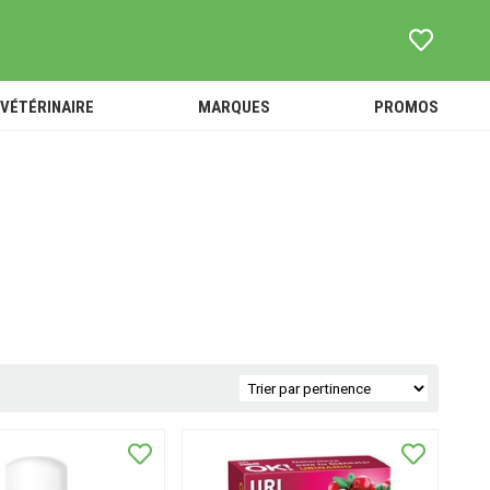
VÉTÉRINAIRE
MARQUES
PROMOS
ouets -
TOUT
SOINS -
Peluches
L'UNIVERS
HYGIÈNE
Accessoires
VÉTÉRINAIRE
ACCESSOIRES
ébé et
ANTI-PUCES ET
ANIMALERIE
nfant
PARASITES
ALIMENTATION
-
COMPLÉMENTS