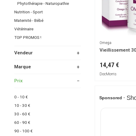
Phytothérapie - Naturopathie
Nutrition - Sport
Maternité - Bébé
Vétérinaire
TOP PROMOS !
Omega
Vieillissement 3
Vendeur
14,47 €
Marque
DocMorris
DocMorris
Prix
BabyHALER
Corysan
0 - 10 €
Omega
10 - 30 €
PEDIATRICS SALUD
30 - 60 €
PIC Solution
60 - 90 €
URI-NEO
90 - 100 €