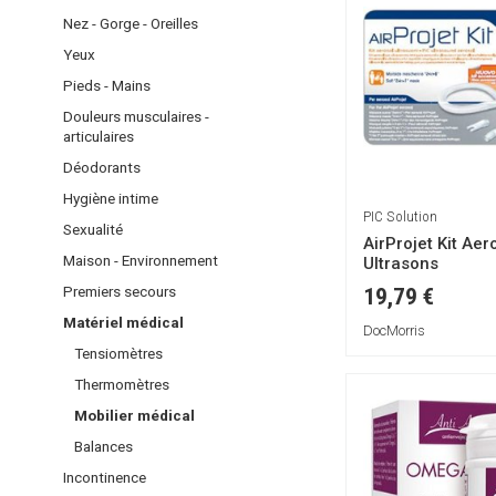
Soins - Bains de
CHEVEUX
Mobilier médic
Eclat
Nez - Gorge - Oreilles
bouche
MAQUILLAGE
Balances
Gommage et
Shampoings
Yeux
NEZ - GORGE -
masques
Teint
INCONTINENC
Masques -
Pieds - Mains
OREILLES
Anti-tâches et
Après-
Yeux
PHYTOTHÉRA
Douleurs musculaires -
dépigmentants
shampoings
Lèvres
YEUX
articulaires
- NATUROPAT
Lèvres
Coloration
Accessoires
Déodorants
Contour des
PIEDS - MAINS
Produits
yeux
Hygiène intime
coiffants
DOULEURS
PIC Solution
SOINS DU
Démêlants
Sexualité
MUSCULAIRES
AirProjet Kit Aer
CORPS
Maison - Environnement
Ultrasons
-
ARTICULAIRES
Premiers secours
19,79 €
Matériel médical
DÉODORANTS
DocMorris
Tensiomètres
HYGIÈNE
Thermomètres
INTIME
Mobilier médical
SEXUALITÉ
Balances
Incontinence