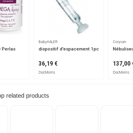
BabyHALER
Corysan
0 Perlas
dispositif d'espacement 1pc
Nébuliseu
36,19 €
137,00 
DocMorris
DocMorris