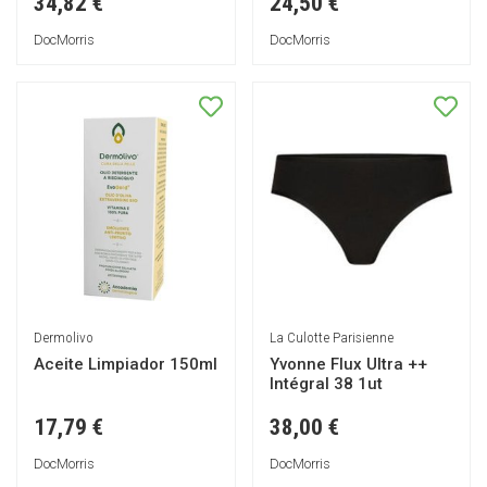
34,82 €
24,50 €
DocMorris
DocMorris
Dermolivo
La Culotte Parisienne
Aceite Limpiador 150ml
Yvonne Flux Ultra ++
Intégral 38 1ut
17,79 €
38,00 €
DocMorris
DocMorris