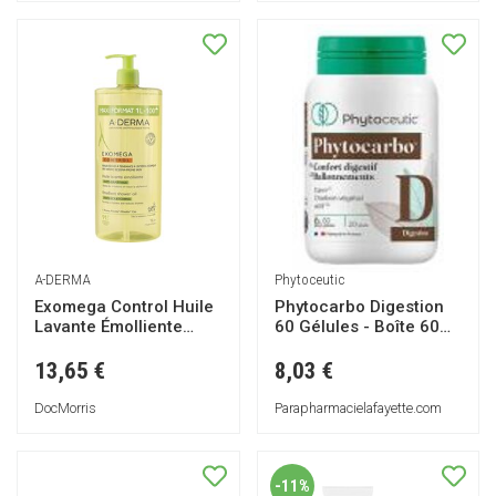
A-DERMA
Phytoceutic
Exomega Control Huile
Phytocarbo Digestion
Lavante Émolliente
60 Gélules - Boîte 60
1000ml
Gélules
13,65 €
8,03 €
DocMorris
Parapharmacielafayette.com
-11%