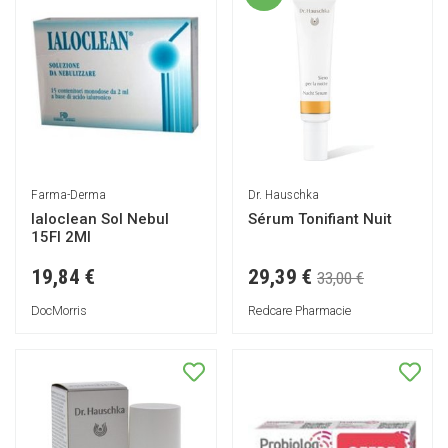
Farma-Derma
Dr. Hauschka
Ialoclean Sol Nebul
Sérum Tonifiant Nuit
15Fl 2Ml
29,39 €
19,84 €
33,00 €
DocMorris
Redcare Pharmacie