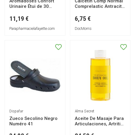
Aromadoses Confort
Calcetin Comp Normal
Urinaire Étui de 30
Comprelastic Antracita
Capsules Molles - Pot
T - 2 *
30 capsules
11,19 €
6,75 €
Parapharmacielafayette.com
DocMorris
Dispafar
Alma Secret
Zueco Secolino Negro
Aceite De Masaje Para
Numéro 41
Articulaciones, Artritis
Y Art