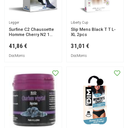
Legger
Liberty Cup
Surfine C2 Chaussette
Slip Mens Black T T L-
Homme Cherry N2 1
XL 2pcs
Paire
41,86 €
31,01 €
DocMorris
DocMorris