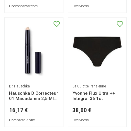
DocMorris
Cocooncenter.com
Dr. Hauschka
La Culotte Parisienne
Hauschka D Correcteur
Yvonne Flux Ultra ++
01 Macadamia 2,5 Ml
Intégral 36 1ut
(correcteur) Hauschk
Hauschk
16,17 €
38,00 €
Comparer 2 prix
DocMorris