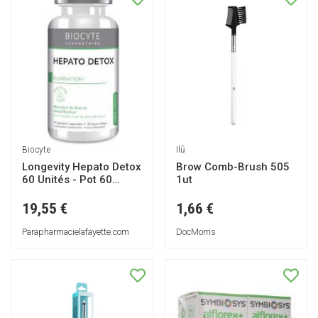
Ilū
Biocyte
Brow Comb-Brush 505
Longevity Hepato Detox
1ut
60 Unités - Pot 60
gélules
1,66 €
19,55 €
DocMorris
Parapharmacielafayette.com