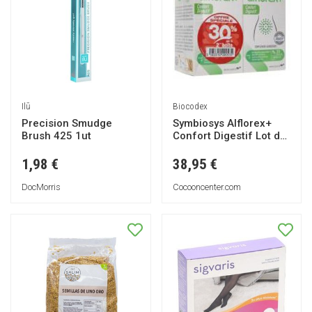
Ilū
Biocodex
Precision Smudge
Symbiosys Alflorex+
Brush 425 1ut
Confort Digestif Lot de
2 x 30 Gélules - Lot 2 x
30 gélules
1,98 €
38,95 €
DocMorris
Cocooncenter.com