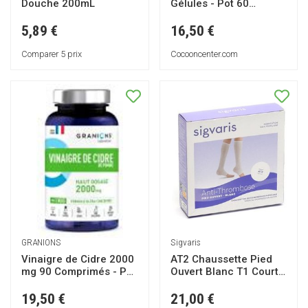
Douche 200mL
Gélules - Pot 60
gélules
5,89 €
16,50 €
Comparer 5 prix
Cocooncenter.com
Sigvaris
GRANIONS
AT2 Chaussette Pied
Vinaigre de Cidre 2000
Ouvert Blanc T1 Court
mg 90 Comprimés - Pot
1 Unité
90 comprimés
21,00 €
19,50 €