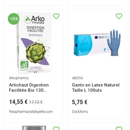
-15%
ABENA
Arkopharma
Gants en Latex Naturel
Artichaut Digestion
Taille L 100uts
Facilitée Bio 130
Gélules - Pot 130
Gélules
14,55 €
5,75 €
17,12 €
DocMorris
Parapharmacielafayette.com