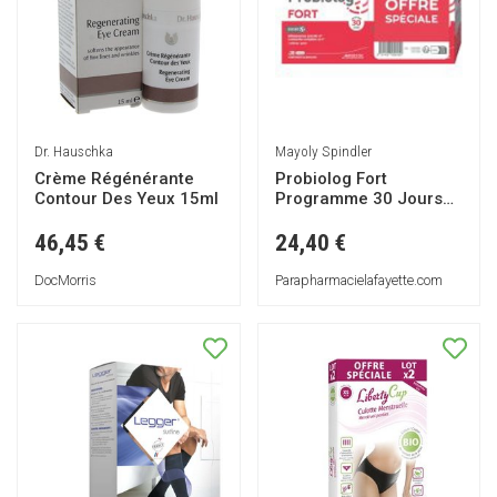
Dr. Hauschka
Mayoly Spindler
Crème Régénérante
Probiolog Fort
Contour Des Yeux 15ml
Programme 30 Jours
Lot de 2 x 30 Gélules -
Lot 2 x 30 gélules
46,45 €
24,40 €
DocMorris
Parapharmacielafayette.com