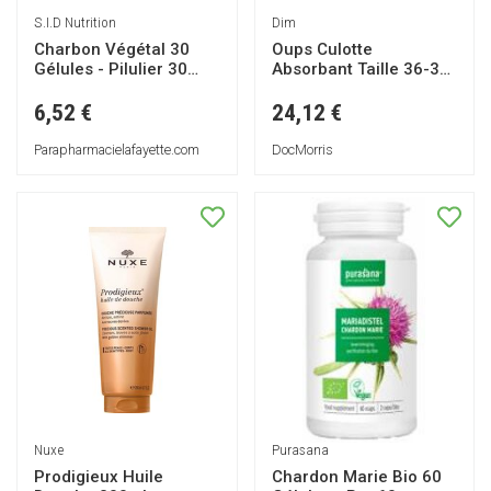
S.I.D Nutrition
Dim
Charbon Végétal 30
Oups Culotte
Gélules - Pilulier 30
Absorbant Taille 36-38
Gélules
1ut
6,52 €
24,12 €
Parapharmacielafayette.com
DocMorris
Nuxe
Purasana
Prodigieux Huile
Chardon Marie Bio 60