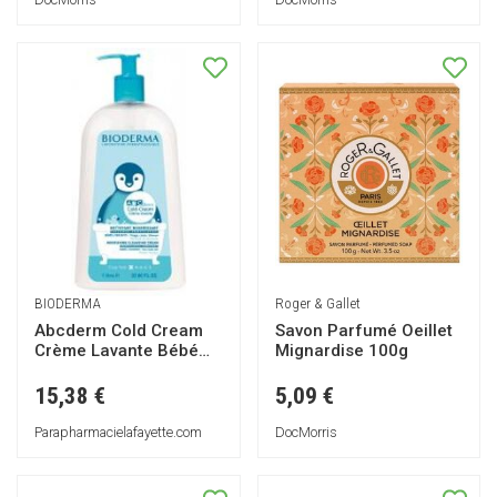
Roger & Gallet
BIODERMA
Savon Parfumé Oeillet
Abcderm Cold Cream
Mignardise 100g
Crème Lavante Bébé
1000 ml - Flacon-
Pompe 1 L
5,09 €
15,38 €
DocMorris
Parapharmacielafayette.com