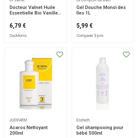
Docteur Valnet Huile
Gel Douche Monoï des
Essentielle Bio Vanille
Iles 1L
Extrait 10ml
6,79 €
5,99 €
DocMorris
Comparer 3 prix
JUDIFARM
Ecotech
Acaros Nettoyant
Gel shampooing pour
200ml
bébé 500ml