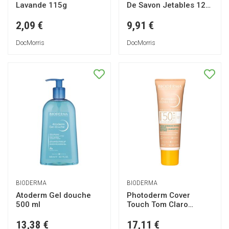
Lavande 115g
De Savon Jetables 120
Unités
2,09 €
9,91 €
DocMorris
DocMorris
BIODERMA
BIODERMA
Atoderm Gel douche
Photoderm Cover
500 ml
Touch Tom Claro
SPF50+ 40g
13,38 €
17,11 €