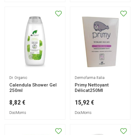
Dr. Organic
Dermofarma Italia
Calendula Shower Gel
Primy Nettoyant
250ml
Délicat250Ml
8,82 €
15,92 €
DocMorris
DocMorris