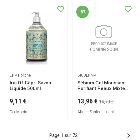
-5%
Le Maioliche
BIODERMA
Iris Of Capri Savon
Sébium Gel Moussant
Liquide 500ml
Purifiant Peaux Mixtes
à Grasses Lot de 2 x
200ml
13,96 €
9,11 €
14,70 €
DocMorris
Atida - Santediscount
Page 1 sur 72