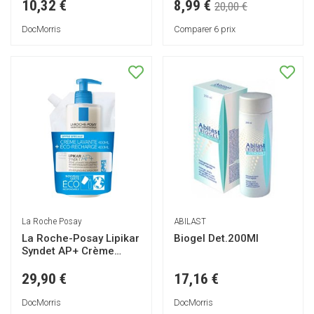
Nettoyante
8,99 €
10,32 €
20,00 €
DocMorris
Comparer 6 prix
La Roche Posay
ABILAST
La Roche-Posay Lipikar
Biogel Det.200Ml
Syndet AP+ Crème
Lavante 400ml + Eco-
Recharge 400ml
29,90 €
17,16 €
DocMorris
DocMorris