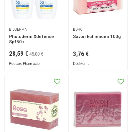
BIODERMA
BOHO
Photoderm Xdefense
Savon Echinacea 100g
Spf50+
28,59 €
3,76 €
45,00 €
Redcare Pharmacie
DocMorris