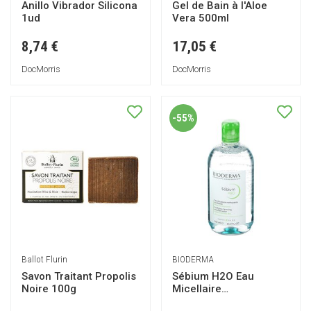
Anillo Vibrador Silicona
Gel de Bain à l'Aloe
1ud
Vera 500ml
8,74 €
17,05 €
DocMorris
DocMorris
-55%
Ballot Flurin
BIODERMA
Savon Traitant Propolis
Sébium H2O Eau
Noire 100g
Micellaire
Démaquillante