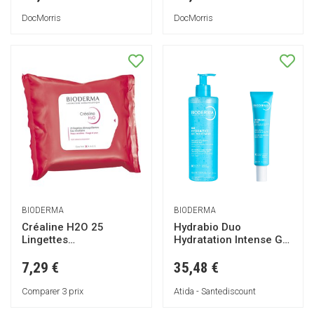
DocMorris
DocMorris
BIODERMA
BIODERMA
Créaline H2O 25
Hydrabio Duo
Lingettes
Hydratation Intense Gel
Démaquillantes
moussant 400ml +
crème riche 40ml
7,29 €
35,48 €
Comparer 3 prix
Atida - Santediscount