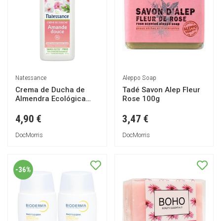
Natessance
Aleppo Soap
Crema de Ducha de
Tadé Savon Alep Fleur
Almendra Ecológica
Rose 100g
250ml
4,90 €
3,47 €
DocMorris
DocMorris
-36%