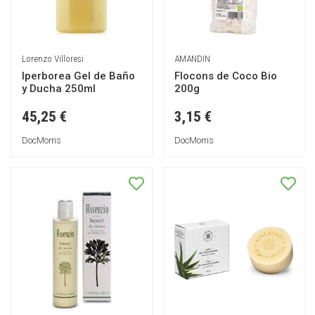
Lorenzo Villoresi
AMANDIN
Iperborea Gel de Baño
Flocons de Coco Bio
y Ducha 250ml
200g
45,25 €
3,15 €
DocMorris
DocMorris