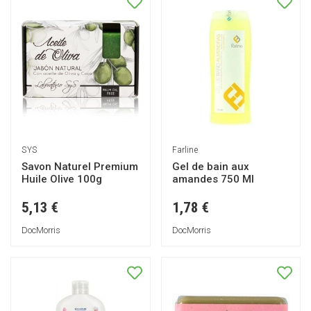
SYS
Farline
Savon Naturel Premium
Gel de bain aux
Huile Olive 100g
amandes 750 Ml
5,13 €
1,78 €
DocMorris
DocMorris