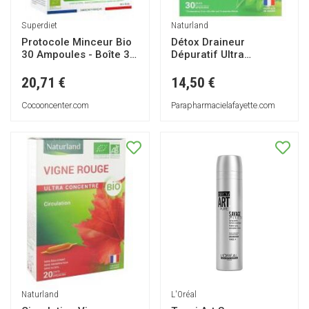
Superdiet
Naturland
Protocole Minceur Bio
Détox Draineur
30 Ampoules - Boîte 30
Dépuratif Ultra
ampoules de 10 ml
Concentré Bio 20
Ampoules de 10 ml +
20,71 €
14,50 €
10 Offertes - Boîte 30
ampoules de 10 ml
Cocooncenter.com
Parapharmacielafayette.com
L'Oréal
Naturland