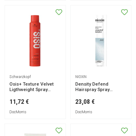
Schwarzkopf
NIOXIN
Osis+ Texture Velvet
Density Defend
Ligthweight Spray
Hairspray Spray
200ml
Fixateur Tenue Forte
300ml
11,72 €
23,08 €
DocMorris
DocMorris