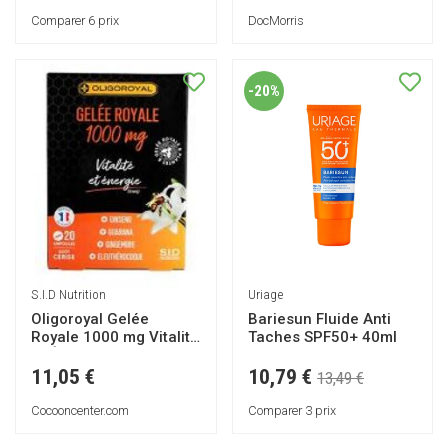
Comparer 6 prix
DocMorris
-20%
Uriage
S.I.D Nutrition
Bariesun Fluide Anti
Oligoroyal Gelée
Taches SPF50+ 40ml
Royale 1000 mg Vitalité
et Énergie 20 Ampoules
- Boîte 20 ampoules de
10,79 €
11,05 €
13,49 €
10 ml
Comparer 3 prix
Cocooncenter.com