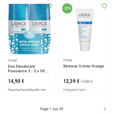
-27%
Uriage
Uriage
Xémose Crème Visage
Duo Déodorant
Puissance 3 - 2 x 50 ml
- Lot 2 x 50 ml
12,39 €
14,90 €
17,00 €
Comparer 5 prix
Parapharmacielafayette.com
Page 1 sur 35