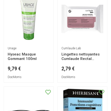
Uriage
Cumlaude Lab
Hyseac Masque
Lingettes nettoyantes
Gommant 100ml
Cumlaude Rectal
15und
9,79 €
2,79 €
DocMorris
DocMorris