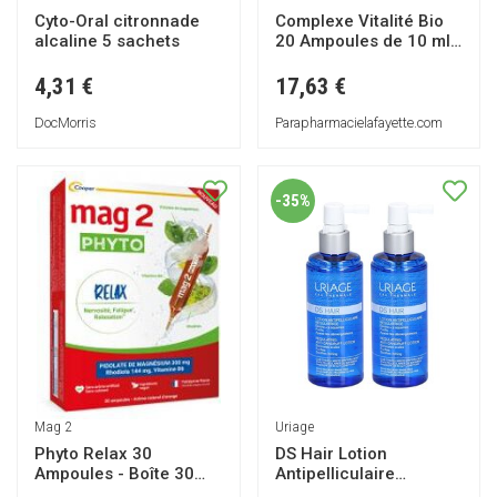
Cyto-Oral citronnade
Complexe Vitalité Bio
alcaline 5 sachets
20 Ampoules de 10 ml -
Boîte 20 ampoules de
15 ml
4,31 €
17,63 €
DocMorris
Parapharmacielafayette.com
-35%
Uriage
Mag 2
DS Hair Lotion
Phyto Relax 30
Antipelliculaire
Ampoules - Boîte 30
Régulatrice
ampoules de 10 ml