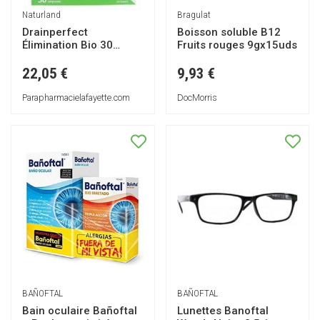
Bragulat
Naturland
Boisson soluble B12
Drainperfect
Fruits rouges 9gx15uds
Élimination Bio 30
Unités - Boîte 30
ampoules de 10 ml
9,93 €
22,05 €
DocMorris
Parapharmacielafayette.com
BAÑOFTAL
BAÑOFTAL
Bain oculaire Bañoftal
Lunettes Banoftal