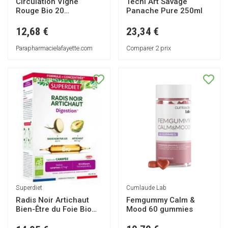
Tecni Art Savage
Circulation Vigne
Panache Pure 250ml
Rouge Bio 20
Ampoules - Boîte 20
Ampoules de 10 ml
23,34 €
12,68 €
Comparer 2 prix
Parapharmacielafayette.com
Cumlaude Lab
Superdiet
Femgummy Calm &
Radis Noir Artichaut
Mood 60 gummies
Bien-Être du Foie Bio
20 Unités - Boîte 20
ampoules de 10 ml