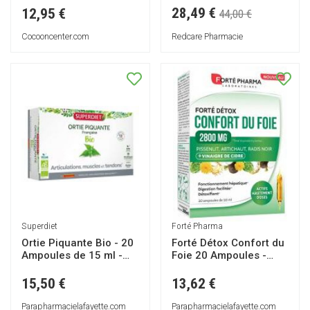
28,49 €
12,95 €
44,00 €
Redcare Pharmacie
Cocooncenter.com
Superdiet
Forté Pharma
Ortie Piquante Bio - 20
Forté Détox Confort du
Ampoules de 15 ml -
Foie 20 Ampoules -
Boîte 20 ampoules de
Boîte 20 ampoules de
15 ml
10 ml
15,50 €
13,62 €
Parapharmacielafayette.com
Parapharmacielafayette.com