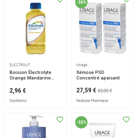
-36%
ELECTROLIT
Uriage
Boisson Électrolyte
Xémose PSO
Orange Mandarine
Concentré apaisant
625ml
27,59 €
2,96 €
43,00 €
DocMorris
Redcare Pharmacie
-32%