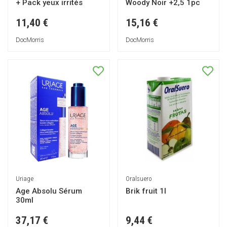
+ Pack yeux irrités
Woody Noir +2,5 1pc
11,40 €
15,16 €
DocMorris
DocMorris
Uriage
Oralsuero
Age Absolu Sérum
Brik fruit 1l
30ml
37,17 €
9,44 €