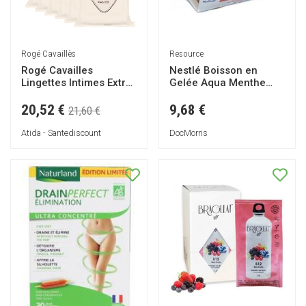
Rogé Cavaillès
Resource
Rogé Cavailles
Nestlé Boisson en
Lingettes Intimes Extra-
Gelée Aqua Menthe
Douces x15 - lot de 6
4x125g
20,52 €
9,68 €
21,60 €
Atida - Santediscount
DocMorris