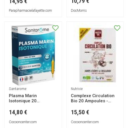
10,79 €
14,95 €
DocMorris
Parapharmacielafayette.com
Santarome
Nutrivie
Plasma Marin
Complexe Circulation
Isotonique 20
Bio 20 Ampoules -
Ampoules - Boîte 20
Boîte 20 Ampoules de
ampoules de 10 ml
10 ml
14,80 €
15,50 €
Cocooncenter.com
Cocooncenter.com