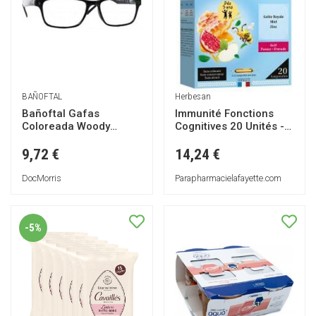
BAÑOFTAL
Herbesan
Bañoftal Gafas
Immunité Fonctions
Coloreada Woody
Cognitives 20 Unités -
Negron Mate 3 1ud
Boîte 20 ampoules de
10 ml
9,72 €
14,24 €
DocMorris
Parapharmacielafayette.com
-5%