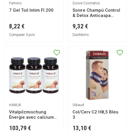
Feminic
Soivre Cosmetics
7 Gel Toil Intim Fl 200
Soivre Champú Control
& Detox Anticaspa
500ml
8,22 €
9,32 €
Comparer 3 prix
DocMorris
HAWLIK
Gibaud
Vitalpilzmischung
Col/Cerv C2 H8,5 Bleu
Énergie avec calcium
3
et champignons bio
103,79 €
13,10 €