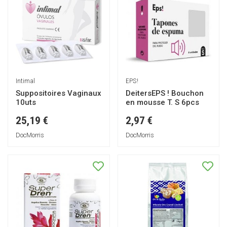
Intimal
EPS!
Suppositoires Vaginaux
DeitersEPS ! Bouchon
10uts
en mousse T. S 6pcs
25,19 €
2,97 €
DocMorris
DocMorris