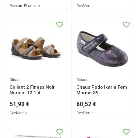
Redcare Pharmacie
DocMorris
Gibaud
Gibaud
Collant 2 Finess Noir
Chaus Podo Ikaria Fem
Normal T2 1ut
Marine 39
51,90 €
60,52 €
DocMorris
DocMorris