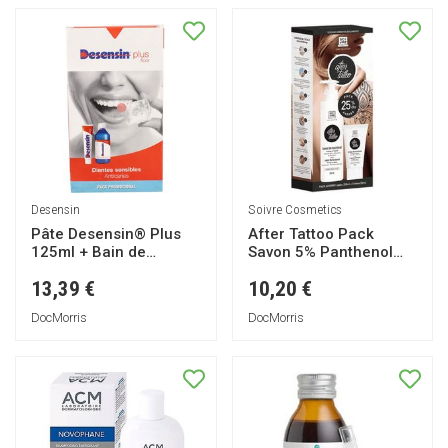
Desensin
Soivre Cosmetics
Pâte Desensin® Plus
After Tattoo Pack
125ml + Bain de
Savon 5% Panthenol
bouche 500ml
+Crème 5% Panthenol
13,39 €
10,20 €
DocMorris
DocMorris