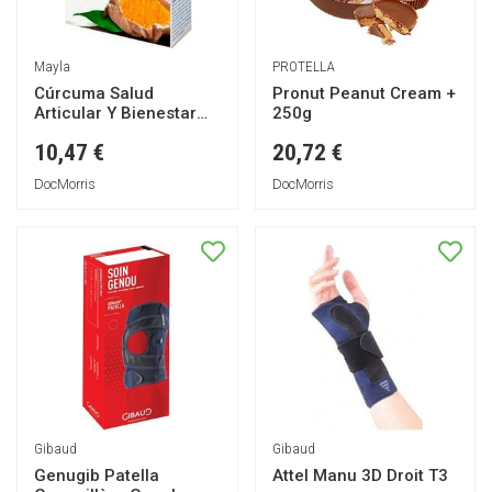
Mayla
PROTELLA
Cúrcuma Salud
Pronut Peanut Cream +
Articular Y Bienestar
250g
General 30 Comprimido
10,47 €
20,72 €
DocMorris
DocMorris
Gibaud
Gibaud
Genugib Patella
Attel Manu 3D Droit T3