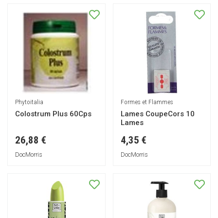
Phytoitalia
Formes et Flammes
Colostrum Plus 60Cps
Lames CoupeCors 10
Lames
26,88 €
4,35 €
DocMorris
DocMorris