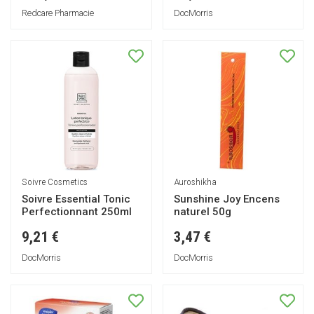
Redcare Pharmacie
DocMorris
Soivre Cosmetics
Auroshikha
Soivre Essential Tonic
Sunshine Joy Encens
Perfectionnant 250ml
naturel 50g
9,21 €
3,47 €
DocMorris
DocMorris