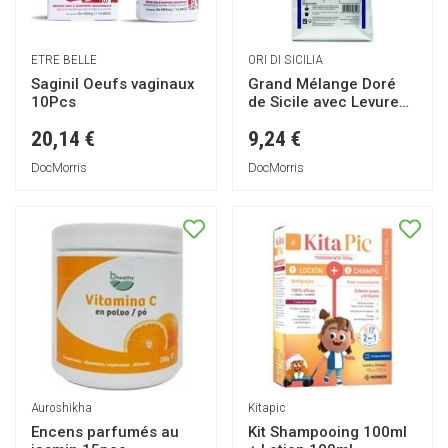
ETRE BELLE
ORI DI SICILIA
Saginil Oeufs vaginaux
Grand Mélange Doré
10Pcs
de Sicile avec Levure
1kg
20,14 €
9,24 €
DocMorris
DocMorris
Auroshikha
Kitapic
Encens parfumés au
Kit Shampooing 100ml