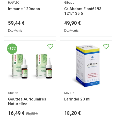
HAWLIK
Gibaud
Immune 120caps
C/ Abdom Elast6193
121/135 5
59,44 €
49,90 €
DocMorris
DocMorris
-37%
Otosan
MAHEN
Gouttes Auriculaires
Larindol 20 ml
Naturelles
16,49 €
18,20 €
26,00 €