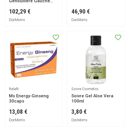
Genouillère Gauche
Taille 4 1ut
102,29 €
46,90 €
DocMorris
DocMorris
Relafit
Soivre Cosmetics
Ms Energy-Ginseng
Soivre Gel Aloe Vera
30caps
100ml
13,08 €
3,80 €
DocMorris
DocMorris