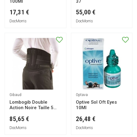
100Ml
37
17,31 €
55,00 €
DocMorris
DocMorris
Gibaud
Optava
Lombogib Double
Optive Sol Oft Eyes
Action Noire Taille 5
10Ml
Hauteur 26cm
85,65 €
26,48 €
DocMorris
DocMorris