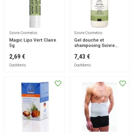
Soivre Cosmetics
Soivre Cosmetics
Magic Lips Vert Claire
Gel douche et
5g
shampooing Soivre
Aloe Vera 500ml
2,69 €
7,43 €
DocMorris
DocMorris