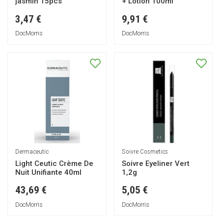
jasmin 15pcs
+ Lotion 100ml
3,47 €
9,91 €
DocMorris
DocMorris
Dermaceutic
Soivre Cosmetics
Light Ceutic Crème De
Soivre Eyeliner Vert
Nuit Unifiante 40ml
1,2g
43,69 €
5,05 €
DocMorris
DocMorris