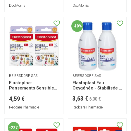
DocMorris
DocMorris
-40%
BEIERSDORF SAS
BEIERSDORF SAS
Elastoplast
Elastoplast Eau
Pansements Sensibles
Oxygénée - Stabilisée à
XL Enfants
10 Vol
3,63 €
4,59 €
6,00 €
Redcare Pharmacie
Redcare Pharmacie
-23%