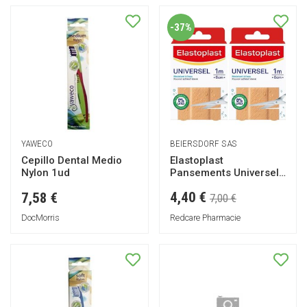
-37%
YAWECO
BEIERSDORF SAS
Cepillo Dental Medio
Elastoplast
Nylon 1ud
Pansements Universel
10 m x 6 cm
4,40 €
7,58 €
7,00 €
DocMorris
Redcare Pharmacie