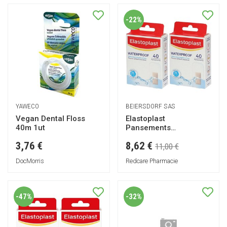
-22%
YAWECO
BEIERSDORF SAS
Vegan Dental Floss
Elastoplast
40m 1ut
Pansements
Waterproof 65 mm x 25
8,62 €
3,76 €
mm
11,00 €
DocMorris
Redcare Pharmacie
-47%
-32%