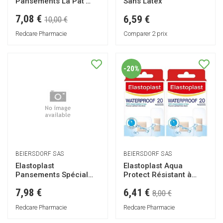
Pansements La Pat’
Sans Latex
Patrouille
7,08 €
6,59 €
10,00 €
Redcare Pharmacie
Comparer 2 prix
-20%
BEIERSDORF SAS
BEIERSDORF SAS
Elastoplast
Elastoplast Aqua
Pansements Spécial
Protect Résistant à
Mains
l'eau 20 Pansements
6,41 €
7,98 €
8,00 €
Redcare Pharmacie
Redcare Pharmacie