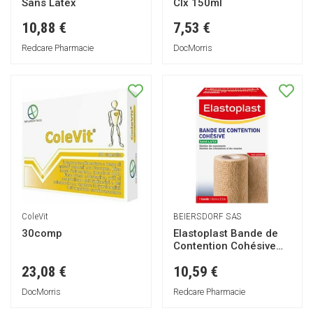
Sans Latex
Clx 150ml
10,88 €
7,53 €
Redcare Pharmacie
DocMorris
ColeVit
BEIERSDORF SAS
30comp
Elastoplast Bande de
Contention Cohésive
Sans Latex
23,08 €
10,59 €
DocMorris
Redcare Pharmacie