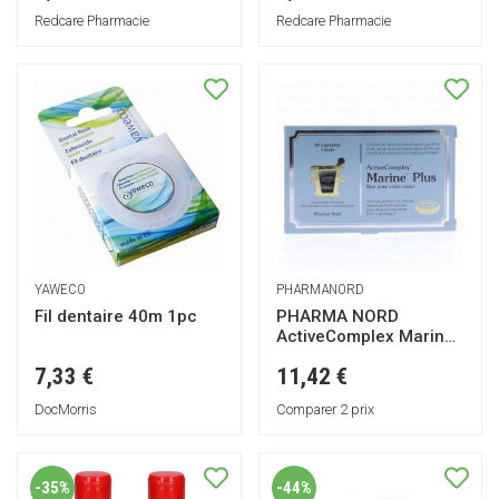
Redcare Pharmacie
Redcare Pharmacie
YAWECO
PHARMANORD
Fil dentaire 40m 1pc
PHARMA NORD
ActiveComplex Marine
Plus x60 comprimés
7,33 €
11,42 €
DocMorris
Comparer 2 prix
-35%
-44%