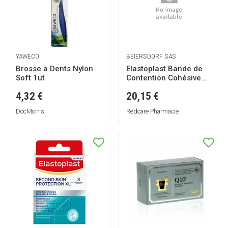
YAWECO
BEIERSDORF SAS
Brosse a Dents Nylon
Elastoplast Bande de
Soft 1ut
Contention Cohésive
Sans Latex
4,32 €
20,15 €
DocMorris
Redcare Pharmacie