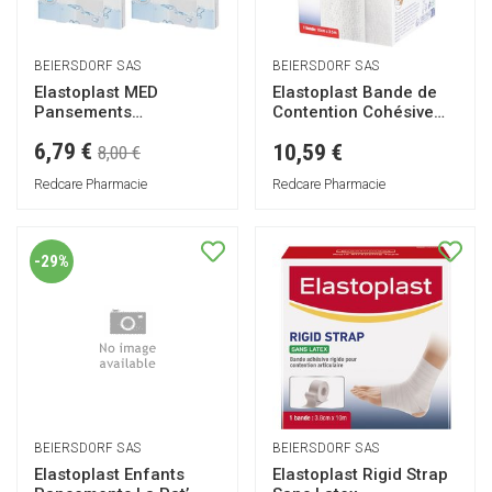
BEIERSDORF SAS
BEIERSDORF SAS
Elastoplast MED
Elastoplast Bande de
Pansements
Contention Cohésive
Waterproof XXL 8 x 10
Sans Latex
6,79 €
10,59 €
cm
8,00 €
Redcare Pharmacie
Redcare Pharmacie
-29%
BEIERSDORF SAS
BEIERSDORF SAS
Elastoplast Enfants
Elastoplast Rigid Strap