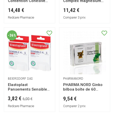
Contention Cohésive
Complex magnésium
Sans Latex
boîte de 90 comprimés
14,48 €
11,42 €
Redcare Pharmacie
Comparer 3 prix
-36%
BEIERSDORF SAS
PHARMANORD
Elastoplast
PHARMA NORD Ginko
Pansements Sensibles
bilboa boîte de 60
XL - 5 pansements - 6 x
comprimés
3,82 €
9,54 €
7 cm
6,00 €
Redcare Pharmacie
Comparer 2 prix