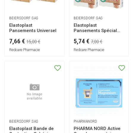
BEIERSDORF SAS
BEIERSDORF SAS
Elastoplast
Elastoplast
Pansements Universel
Pansements Spécial
Doigts 120 mm x 19
7,66 €
5,74 €
mm
15,00 €
7,00 €
Redcare Pharmacie
Redcare Pharmacie
BEIERSDORF SAS
PHARMANORD
Elastoplast Bande de
PHARMA NORD Active