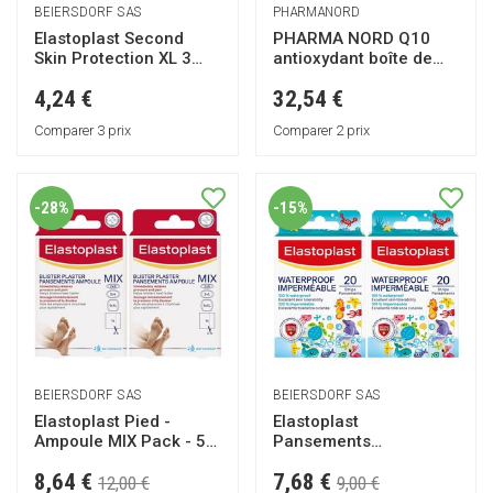
BEIERSDORF SAS
PHARMANORD
Elastoplast Second
PHARMA NORD Q10
Skin Protection XL 3
antioxydant boîte de
pansements
150 capsules
4,24 €
32,54 €
Comparer 3 prix
Comparer 2 prix
-28%
-15%
BEIERSDORF SAS
BEIERSDORF SAS
Elastoplast Pied -
Elastoplast
Ampoule MIX Pack - 5
Pansements
pansements mixte
Imperméables Enfants
8,64 €
7,68 €
12,00 €
9,00 €