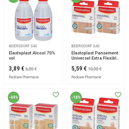
BEIERSDORF SAS
BEIERSDORF SAS
Elastoplast Alcool 70%
Elastoplast Pansement
vol
Universel Extra Flexible
1 m x 8 cm
3,89 €
5,59 €
6,00 €
10,00 €
Redcare Pharmacie
Redcare Pharmacie
-49%
-18%