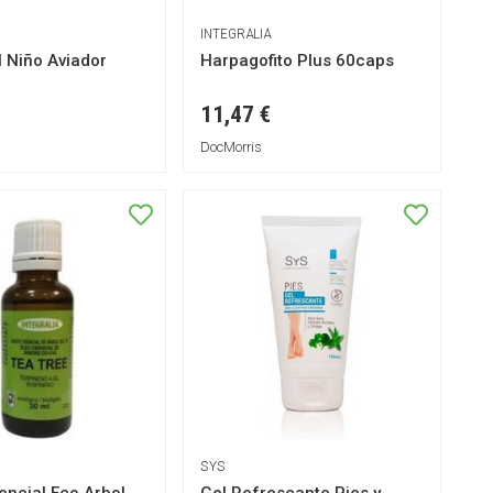
INTEGRALIA
 Niño Aviador
Harpagofito Plus 60caps
11,47 €
DocMorris
SYS