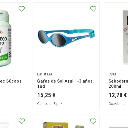
Luc et Léa
CDM
rec 60caps
Gafas de Sol Azul 1-3 años
Seboder
1ud
200ml
15,25 €
12,78 €
Comparer 3 prix
DocMorris