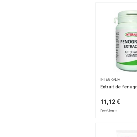
Santex
Secret des fees
Suavinex
Super Wings
Topyline
URESIM
VICORVA
WinterSun Pharma
Ynsadiet
INTEGRALIA
Extrait de fenug
11,12 €
DocMorris