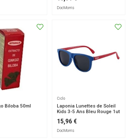
DocMorris
Ciclo
go Biloba 50ml
Laponia Lunettes de Soleil
Kids 3-5 Ans Bleu Rouge 1ut
15,96 €
DocMorris