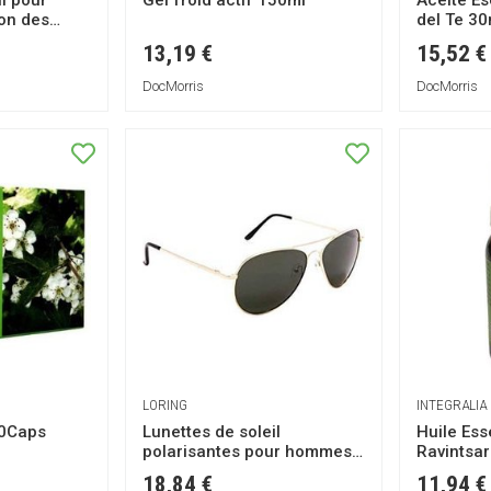
il pour
Gel froid actif 150ml
Aceite Es
on des
del Te 30
arbonate
13,19 €
15,52 €
égorie 3
DocMorris
DocMorris
LORING
INTEGRALIA
60Caps
Lunettes de soleil
Huile Ess
polarisantes pour hommes
Ravintsa
Seattle 1 pièce
18,84 €
11,94 €