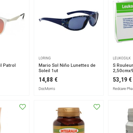
al
Grippe
SPORT
Cholestérol -
Matériel -
Diabète
Bien-être
Accessoires
Endurance
féminin
ORL
Appareils -
E
Préparation
Circulation -
Electrostimulation
Vitalité -
PIE
Articulations
Défenses
Vêtements
HIE
immunitaires
Energisantes
techniques
-
Vision
Antioxydantes
Articulations -
LORING
LEUKOSILK
Muscles
l Patrol
Mario Sol Niño Lunettes de
S Rouleu
Système urinaire
Soleil 1ut
2,50cmx
Coeur -
14,88 €
53,19 €
Circulation
DocMorris
Redcare Pha