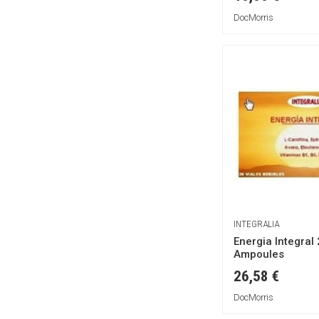
Nordic Vision
DocMorris
Nutrivercell
Pharmalife
PhytoAdvance
Podosan
Pranarom
Propolia
Purasana
QKnatur
Rap Phyto
Rek Up !
INTEGRALIA
Ricqles
Energia Integral
Ampoules
SYS
26,58 €
Sakai
Saltratos
DocMorris
Salustar®