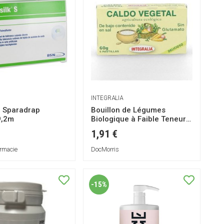
INTEGRALIA
r Sparadrap
Bouillon de Légumes
9,2m
Biologique à Faible Teneur
en Sel 60g
1,91 €
rmacie
DocMorris
-15%