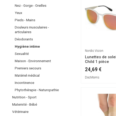
Soins - Bains de
CHEVEUX
Mobilier médic
Eclat
Nez - Gorge - Oreilles
bouche
MAQUILLAGE
Balances
Gommage et
Shampoings
Yeux
NEZ - GORGE -
masques
Teint
INCONTINENC
Masques -
Pieds - Mains
OREILLES
Anti-tâches et
Après-
Yeux
PHYTOTHÉRA
Douleurs musculaires -
dépigmentants
shampoings
Lèvres
YEUX
articulaires
- NATUROPAT
Lèvres
Coloration
Accessoires
Déodorants
Contour des
PIEDS - MAINS
Produits
yeux
Hygiène intime
coiffants
DOULEURS
Nordic Vision
SOINS DU
Démêlants
Sexualité
MUSCULAIRES
Lunettes de solei
CORPS
Maison - Environnement
Child 1 pièce
-
ARTICULAIRES
Premiers secours
24,69 €
Matériel médical
DÉODORANTS
DocMorris
Incontinence
HYGIÈNE
Phytothérapie - Naturopathie
INTIME
Nutrition - Sport
SEXUALITÉ
Maternité - Bébé
Vétérinaire