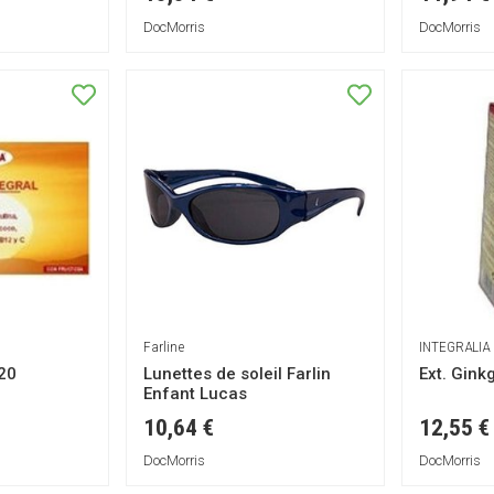
DocMorris
DocMorris
Farline
INTEGRALIA
 20
Lunettes de soleil Farlin
Ext. Gink
Enfant Lucas
10,64 €
12,55 €
DocMorris
DocMorris