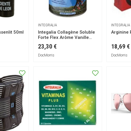
INTEGRALIA
INTEGRALIA
senlit 50ml
Integalia Collagène Soluble
Arginine
Forte Flex Arôme Vanille
300g
23,30 €
18,69 €
DocMorris
DocMorris