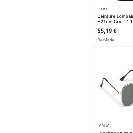
Ebers
Cizeta
FARMARICCI
Ceinture Lombai
H21cm Gris T4 1
FITO COLD
55,19 €
Farline
Fleurymer
DocMorris
Flora Natura
Forté Pharma
Germ'Line
Ginkor
Hemofarm
Horizane
INTEGRALIA
INTERAPOTHEK
Iaview
Ice
LORING
Iprad