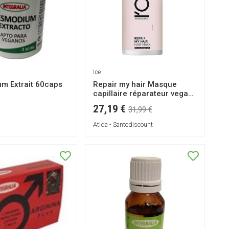
Ice
m Extrait 60caps
Repair my hair Masque
capillaire réparateur vegan
750ml
27,19 €
31,99 €
Atida - Santediscount