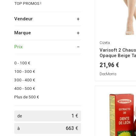
TOP PROMOS !
Vendeur
Marque
Atida - Santediscount
Cizeta
DocMorris
Prix
500 COSMETICS
Varisoft 2 Chaus
Redcare Pharmacie
Opaque Beige Tai
APOSAN
Paire
0 - 100 €
21,96 €
Abros
100 - 300 €
DocMorris
Activeplus
300 - 400 €
Actyfilus
400 - 500 €
AlchemLife
Plus de 500 €
Ansollitas
Arkopharma
€
de
Babybiane
Baccide
€
à
Bifemme