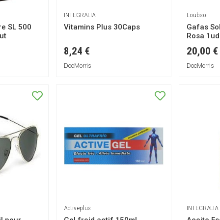
INTEGRALIA
Loubsol
re SL 500
Vitamins Plus 30Caps
Gafas Sol
ut
Rosa 1ud
8,24 €
20,00 €
DocMorris
DocMorris
Activeplus
INTEGRALIA