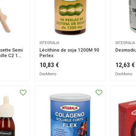
INTEGRALIA
INTEGRALIA
sette Semi
Lécithine de soja 1200M 90
Desmodiu
lle C2 1
Perles
10,83 €
12,63 €
DocMorris
DocMorris