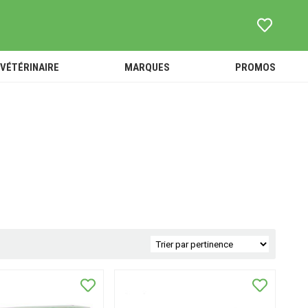
VÉTÉRINAIRE
MARQUES
PROMOS
ouets -
TOUT
SOINS -
Peluches
L'UNIVERS
HYGIÈNE
Accessoires
VÉTÉRINAIRE
ACCESSOIRES
ébé et
ANTI-PUCES ET
ANIMALERIE
nfant
PARASITES
ALIMENTATION
-
COMPLÉMENTS