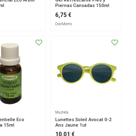
encial Eco Arbol
Gel Refrescante Pies y
ml
Piernas Cansadas 150ml
6,75 €
DocMorris
Mustela
entielle Eco
Lunettes Soleil Avocat 0-2
ra 15ml
Ans Jaune 1ut
10,01 €