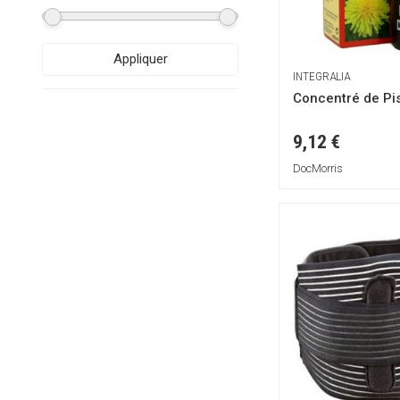
BotánicaPharma
Bruleur Minceur
Appliquer
Béaba
INTEGRALIA
CDM
Concentré de Pis
Chicco
9,12 €
Ciclo
Circulageel
DocMorris
Cizeta
DC Pharm
DERBOS
DERMATHEA
DEXLI
Dermaplast
DietMed
Disney
EPI