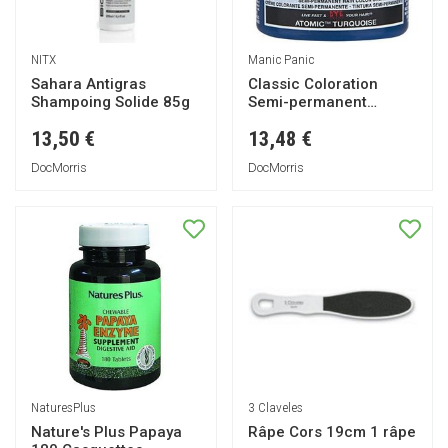
NITX
Manic Panic
Sahara Antigras
Classic Coloration
Shampoing Solide 85g
Semi-permanent
Atomic Turquoise
13,50 €
13,48 €
118ml
DocMorris
DocMorris
NaturesPlus
3 Claveles
Nature's Plus Papaya
Râpe Cors 19cm 1 râpe