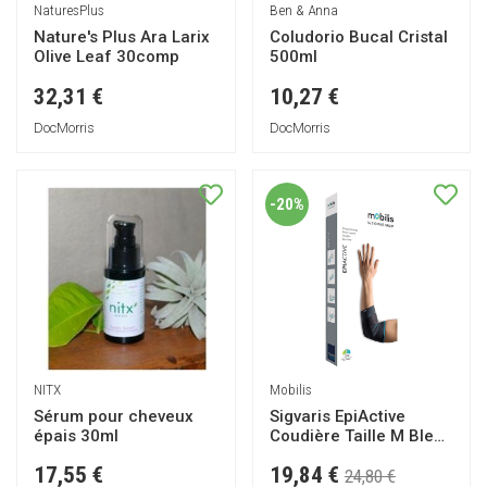
NaturesPlus
Ben & Anna
Nature's Plus Ara Larix
Coludorio Bucal Cristal
Olive Leaf 30comp
500ml
32,31 €
10,27 €
DocMorris
DocMorris
-20%
NITX
Mobilis
Sérum pour cheveux
Sigvaris EpiActive
épais 30ml
Coudière Taille M Bleu
Gris
19,84 €
17,55 €
24,80 €