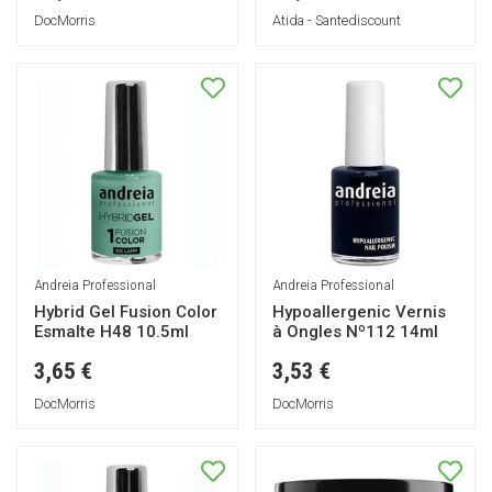
DocMorris
Atida - Santediscount
Andreia Professional
Andreia Professional
Hybrid Gel Fusion Color
Hypoallergenic Vernis
Esmalte H48 10.5ml
à Ongles Nº112 14ml
3,65 €
3,53 €
DocMorris
DocMorris