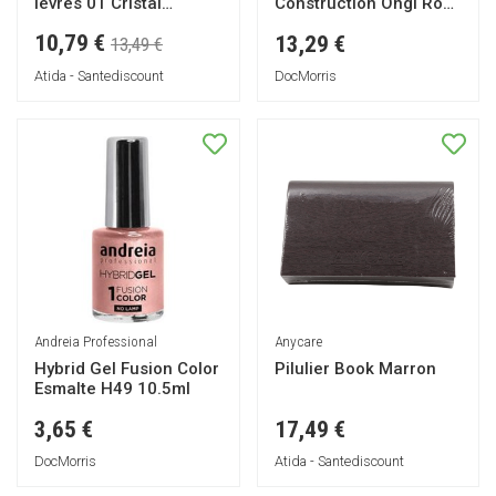
lèvres 01 Cristal
Construction Ongl Rose
Tonique
35g
10,79 €
13,29 €
13,49 €
Atida - Santediscount
DocMorris
Andreia Professional
Anycare
Hybrid Gel Fusion Color
Pilulier Book Marron
Esmalte H49 10.5ml
3,65 €
17,49 €
DocMorris
Atida - Santediscount