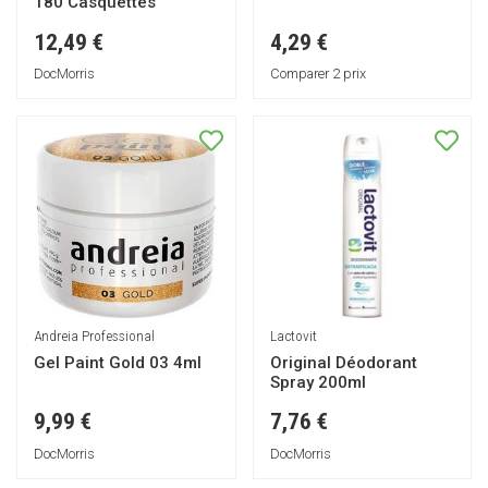
180 Casquettes
12,49 €
4,29 €
DocMorris
Comparer 2 prix
Andreia Professional
Lactovit
Gel Paint Gold 03 4ml
Original Déodorant
Spray 200ml
9,99 €
7,76 €
DocMorris
DocMorris