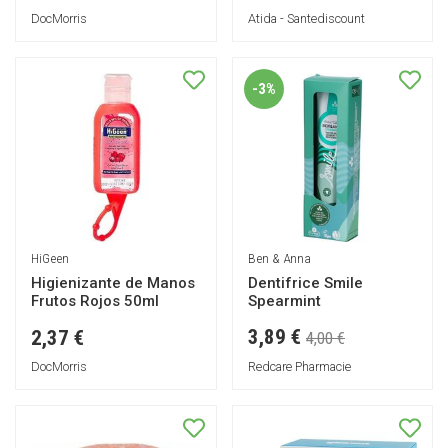
DocMorris
Atida - Santediscount
-3%
HiGeen
Ben & Anna
Higienizante de Manos
Dentifrice Smile
Frutos Rojos 50ml
Spearmint
3,89 €
2,37 €
4,00 €
DocMorris
Redcare Pharmacie