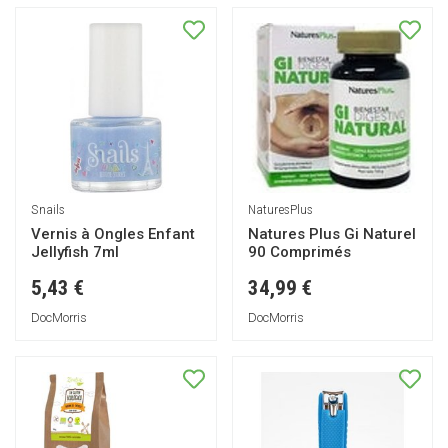
Snails
NaturesPlus
Vernis à Ongles Enfant
Natures Plus Gi Naturel
Jellyfish 7ml
90 Comprimés
5,43 €
34,99 €
DocMorris
DocMorris