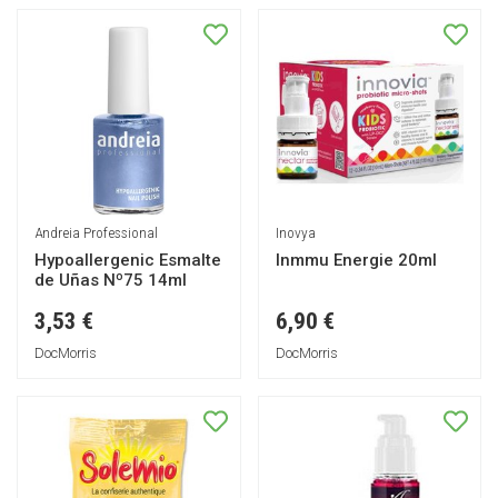
Andreia Professional
Inovya
Hypoallergenic Esmalte
Inmmu Energie 20ml
de Uñas Nº75 14ml
3,53 €
6,90 €
DocMorris
DocMorris