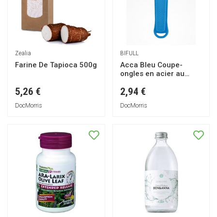
Zealia
BIFULL
Farine De Tapioca 500g
Acca Bleu Coupe-
ongles en acier au
carbone 1ut
5,26 €
2,94 €
DocMorris
DocMorris