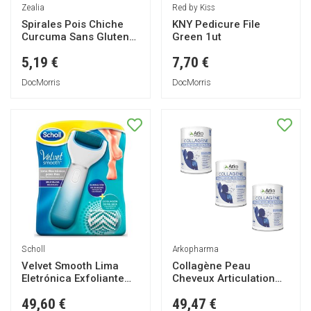
Zealia
Red by Kiss
Spirales Pois Chiche
KNY Pedicure File
Curcuma Sans Gluten
Green 1ut
250g
5,19 €
7,70 €
DocMorris
DocMorris
Scholl
Arkopharma
Velvet Smooth Lima
Collagène Peau
Eletrónica Exfoliante
Cheveux Articulation
Azul 1ud
Lot de 3 x 260g
49,60 €
49,47 €