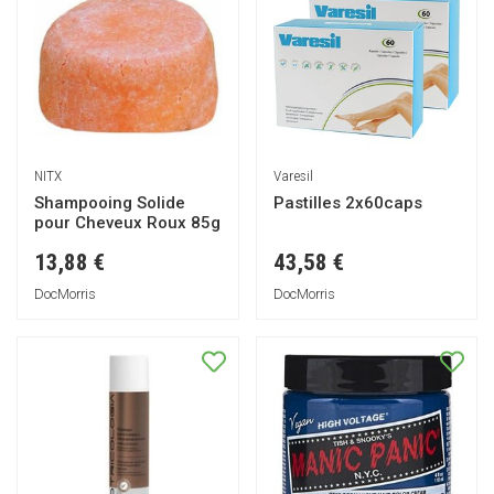
NITX
Varesil
Shampooing Solide
Pastilles 2x60caps
pour Cheveux Roux 85g
13,88 €
43,58 €
DocMorris
DocMorris