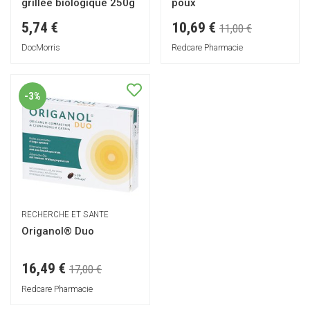
grillée biologique 250g
poux
10,69 €
5,74 €
11,00 €
DocMorris
Redcare Pharmacie
-3%
RECHERCHE ET SANTE
Origanol® Duo
16,49 €
17,00 €
Redcare Pharmacie