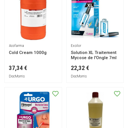
Acofarma
Excilor
Cold Cream 1000g
Solution XL Traitement
Mycose de l'Ongle 7ml
37,34 €
22,32 €
DocMorris
DocMorris