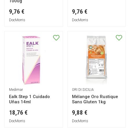
1000g
9,76 €
9,76 €
DocMorris
DocMorris
Medimar
ORI DI SICILIA
Ealk Step 1 Cuidado
Mélange Oro Rustique
Uñas 14ml
Sans Gluten 1kg
18,76 €
9,88 €
DocMorris
DocMorris