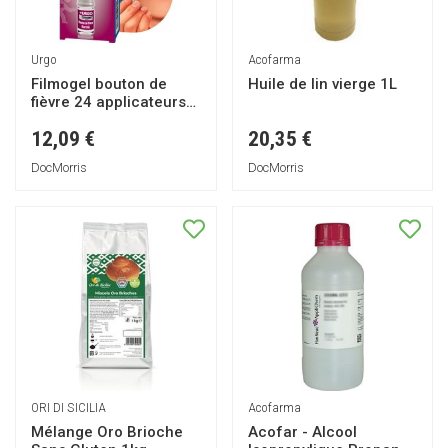
Urgo
Acofarma
Filmogel bouton de
Huile de lin vierge 1L
fièvre 24 applicateurs
3mL
12,09 €
20,35 €
DocMorris
DocMorris
ORI DI SICILIA
Acofarma
Mélange Oro Brioche
Acofar - Alcool