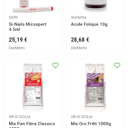
ISDIN
Acofarma
Si-Nails Micoxpert
Acide Folique 10g
4.5ml
25,19 €
28,68 €
DocMorris
DocMorris
ORI DI SICILIA
ORI DI SICILIA
Mix Pan Fibra Classico
Mix Oro Fritti 1000g