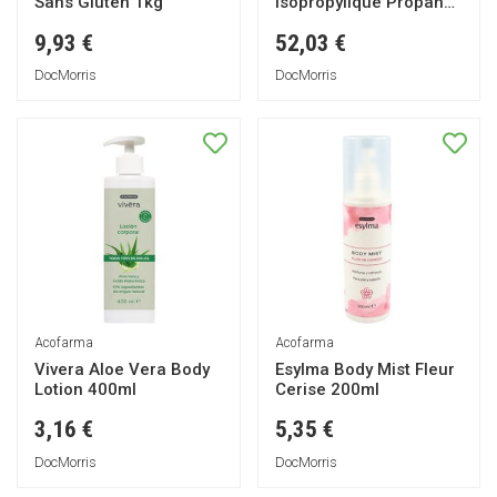
Sans Gluten 1kg
Isopropylique Propanol
1000ml
9,93 €
52,03 €
DocMorris
DocMorris
Acofarma
Acofarma
Vivera Aloe Vera Body
Esylma Body Mist Fleur
Lotion 400ml
Cerise 200ml
3,16 €
5,35 €
DocMorris
DocMorris