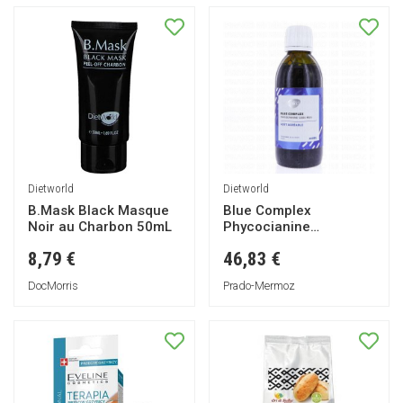
Dietworld
Dietworld
B.Mask Black Masque
Blue Complex
Noir au Charbon 50mL
Phycocianine
12000mg/L
8,79 €
46,83 €
DocMorris
Prado-Mermoz