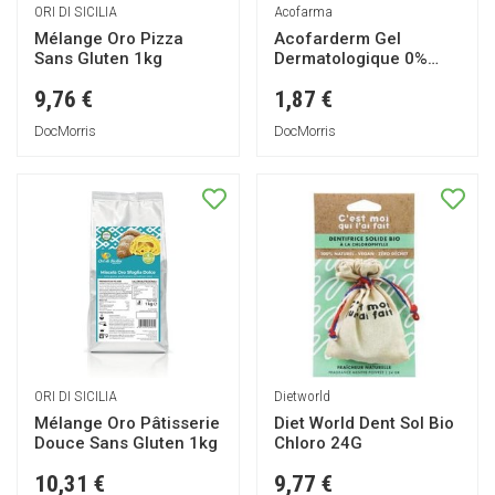
ORI DI SICILIA
Acofarma
Mélange Oro Pizza
Acofarderm Gel
Sans Gluten 1kg
Dermatologique 0%
Camomille 750ml
9,76 €
1,87 €
DocMorris
DocMorris
ORI DI SICILIA
Dietworld
Mélange Oro Pâtisserie
Diet World Dent Sol Bio
Douce Sans Gluten 1kg
Chloro 24G
10,31 €
9,77 €