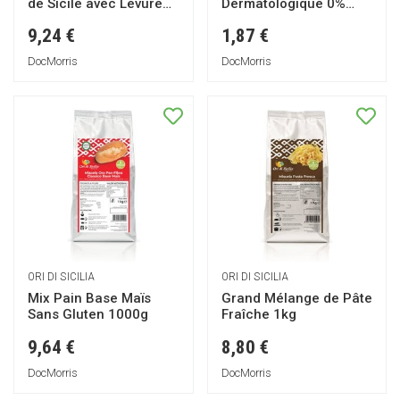
de Sicile avec Levure
Dermatologique 0%
1kg
Fleur d'Oranger 750ml
9,24 €
1,87 €
DocMorris
DocMorris
ORI DI SICILIA
ORI DI SICILIA
Mix Pain Base Maïs
Grand Mélange de Pâte
Sans Gluten 1000g
Fraîche 1kg
9,64 €
8,80 €
DocMorris
DocMorris