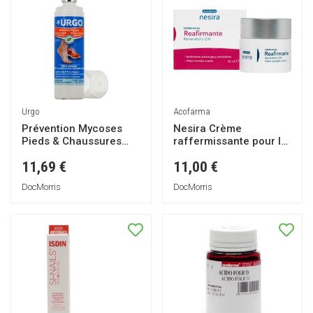
Urgo
Acofarma
Prévention Mycoses
Nesira Crème
Pieds & Chaussures
raffermissante pour le
Spray 125ml
visage 50ml
11,69 €
11,00 €
DocMorris
DocMorris