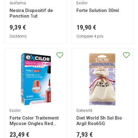
Acofarma
Excilor
Nesira Dispositif de
Forte Solution 30ml
Ponction 1ut
9,39 €
19,90 €
DocMorris
Comparer 4 prix
Excilor
Dietworld
Forte Color Traitement
Diet World Sh Sol Bio
Mycose Ongles Red
Argil Ros65G
30ml
23,49 €
7,93 €