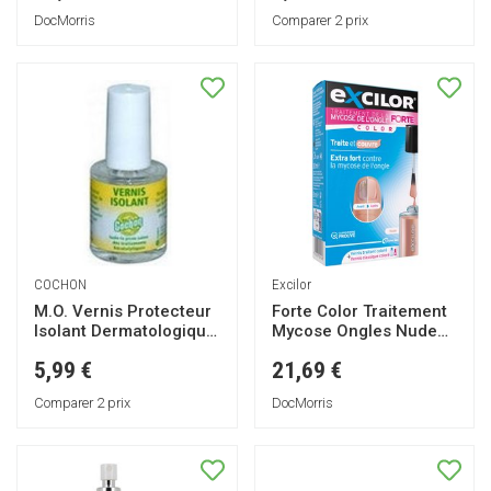
DocMorris
Comparer 2 prix
COCHON
Excilor
M.O. Vernis Protecteur
Forte Color Traitement
Isolant Dermatologique
Mycose Ongles Nude
10 ml
30ml
5,99 €
21,69 €
Comparer 2 prix
DocMorris