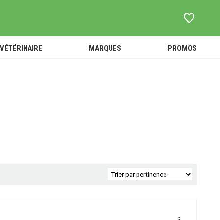
VÉTÉRINAIRE
MARQUES
PROMOS
ouets -
TOUT
SOINS -
Peluches
L'UNIVERS
HYGIÈNE
Accessoires
VÉTÉRINAIRE
ACCESSOIRES
ébé et
ANTI-PUCES ET
ANIMALERIE
nfant
PARASITES
ALIMENTATION
-
COMPLÉMENTS