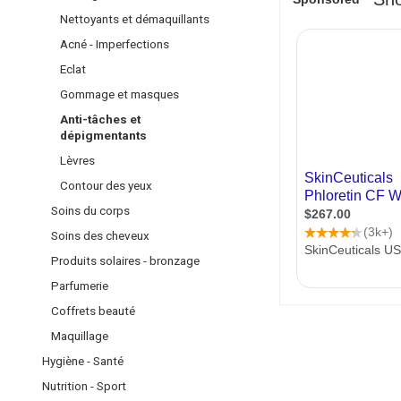
Soins - Bains de
CHEVEUX
Mobilier médic
Eclat
Nettoyants et démaquillants
bouche
MAQUILLAGE
Balances
Gommage et
Shampoings
Acné - Imperfections
NEZ - GORGE -
masques
Teint
INCONTINENC
Masques -
Eclat
OREILLES
Anti-tâches et
Après-
Yeux
PHYTOTHÉRA
Gommage et masques
dépigmentants
shampoings
Lèvres
YEUX
- NATUROPAT
Lèvres
Anti-tâches et
Coloration
Accessoires
dépigmentants
Contour des
PIEDS - MAINS
Produits
yeux
Lèvres
coiffants
DOULEURS
SOINS DU
Démêlants
Contour des yeux
MUSCULAIRES
CORPS
Soins du corps
-
ARTICULAIRES
Soins des cheveux
Produits solaires - bronzage
DÉODORANTS
Parfumerie
HYGIÈNE
Coffrets beauté
INTIME
Maquillage
SEXUALITÉ
Hygiène - Santé
Nutrition - Sport