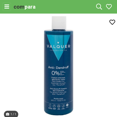
com
para
1 / 1