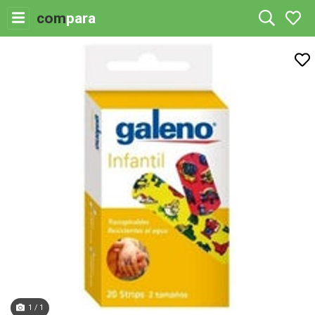
com
para
1 / 1