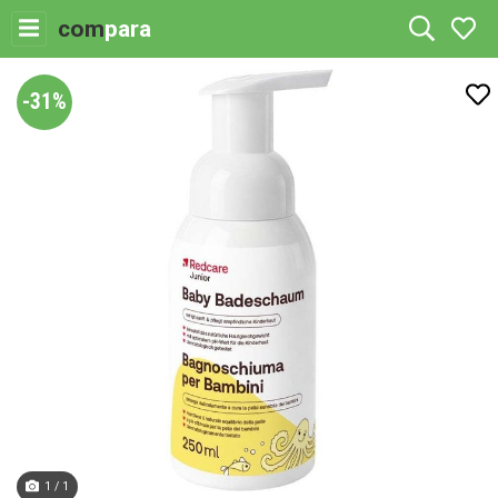
com
para
-31%
1 / 1