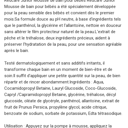
Redcare Junior Mousse de bain pour bébés Redcare Junior
Mousse de bain pour bébés a été spécialement développée
pour la peau sensible des bébés et convient dès le premier
mois.Sa formule douce au pH neutre, à base d'ingrédients tels
que le panthénol, la glycérine et l'allantoïne, nettoie en douceur
sans altérer le film protecteur naturel de la peau.L'extrait de
pêche et le tréhalose, deux ingrédients précieux, aident à
préserver l'hydratation de la peau, pour une sensation agréable
après le bain.
Testé dermatologiquement et sans additifs irritants, il
transforme chaque bain en un moment de bien-être et de
soin.Il suffit d'appliquer une petite quantité sur la peau, de bien
répartir et de rincer abondamment.Ingrédients : Aqua,
Cocamidopropyl Betaine, Lauryl Glucoside, Coco-Glucoside,
Capryl /Capramidopropyl Betaine, glycérine, tréhalose, décyl
glucoside, oléate de glycéryle, panthénol, allantoïne, extrait de
fruit de Prunus Persica, propylène glycol, acide citrique,
benzoate de sodium, sorbate de potassium, Edta tétrasodique.
Utilisation : Appuyez sur la pompe à mousse, appliquez la