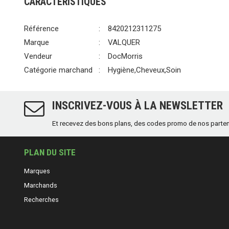
CARACTÉRISTIQUES
Référence
8420212311275
Marque
VALQUER
Vendeur
DocMorris
Catégorie marchand
Hygiène,Cheveux,Soin
INSCRIVEZ-VOUS À LA NEWSLETTER
Et recevez des bons plans, des codes promo de nos partenair
PLAN DU SITE
Marques
Marchands
Recherches