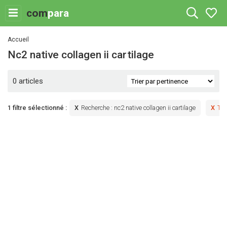
com
para
Accueil
nc2 native collagen ii cartilage
0 articles
1 filtre sélectionné :
Recherche
:
nc2 native collagen ii cartilage
Tou