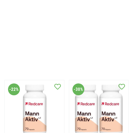
-22%
-30%